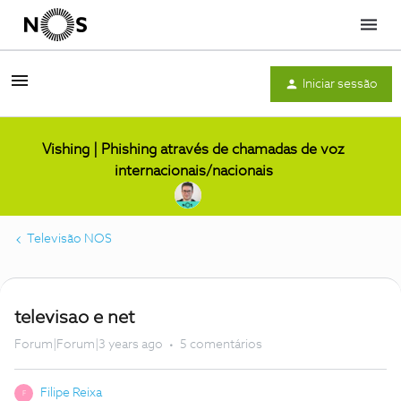
Menu
Iniciar sessão
Vishing | Phishing através de chamadas de voz
internacionais/nacionais
Televisão NOS
televisao e net
Forum|Forum|3 years ago
5 comentários
Filipe Reixa
F