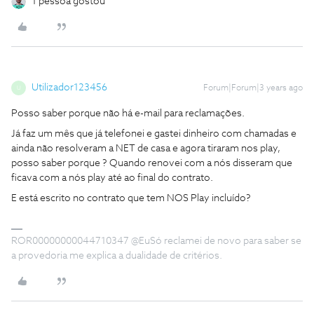
1 pessoa gostou
Utilizador123456
Forum|Forum|3 years ago
U
Posso saber porque não há e-mail para reclamações.
Já faz um mês que já telefonei e gastei dinheiro com chamadas e
ainda não resolveram a NET de casa e agora tiraram nos play,
posso saber porque ? Quando renovei com a nós disseram que
ficava com a nós play até ao final do contrato.
E está escrito no contrato que tem NOS Play incluído?
ROR00000000044710347 @EuSó reclamei de novo para saber se
a provedoria me explica a dualidade de critérios.