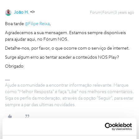
João H.
Forum|Forum|3 years ago
Boa tarde
@Filipe Reixa
,
Agradecemos a sua mensagem. Estamos sempre disponíveis
para ajudar aqui, no Fórum NOS.
Detalhe-nos, por favor, o que ocorre com o serviço de internet.
Surge algum erro ao tentar aceder a conteúdos NOS Play?
Obrigado
Ajude a comunidade a encontrar informação relevante. Marque
como "Melhor Resposta" e faça "Like" nos melhores comentários.
Siga os perfis da moderação, através da opção "Seguir", para estar
sempre a par das ultimas novidades.