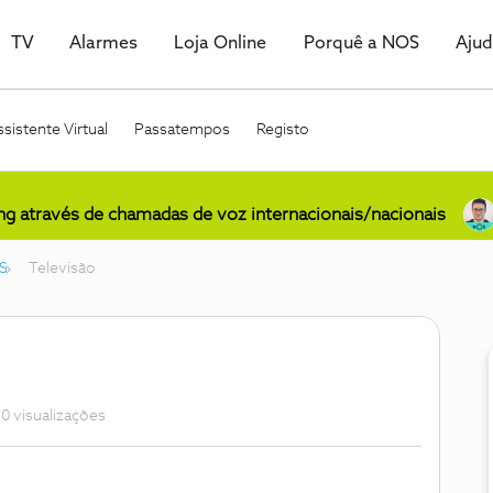
TV
Alarmes
Loja Online
Porquê a NOS
Aju
sistente Virtual
Passatempos
Registo
ing através de chamadas de voz internacionais/nacionais
S
Televisão
0 visualizações