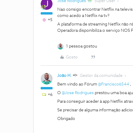
Jose Rodrigues
Super User
Nao consigo encontrar Netflix na telev
como acedo a Netflix na tv?
+5
A plataforma de streaming Netflix não n
Operadora disponibiliza o serviço NOS P
1 pessoa gostou
Gosto
João H.
Gestor da comunidade
Bem vindo ao Fórum
@Francisco6544
,
O
@Jose Rodrigues
prestou uma boa aju
+6
Para conseguir aceder à app Netflix atra
Se precisar de alguma informação adicio
Obrigado