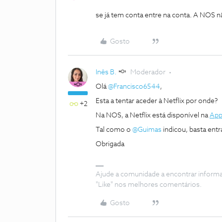
se já tem conta entre na conta. A NOS nã
Gosto
Inês B.
Moderador
Olá
@Francisco6544
,
Esta a tentar aceder à Netflix por onde?
+2
Na NOS, a Netflix está disponível na
App
Tal como o
@Guimas
indicou, basta entr
Obrigada
Ajude a comunidade a encontrar inform
"Like" nos melhores comentários.
Gosto