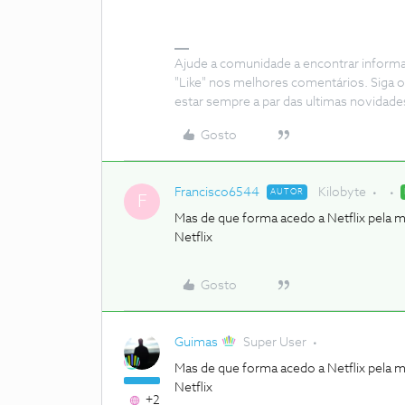
Ajude a comunidade a encontrar inform
"Like" nos melhores comentários. Siga o
estar sempre a par das ultimas novidade
Gosto
Francisco6544
Kilobyte
AUTOR
F
Mas de que forma acedo a Netflix pela m
Netflix
Gosto
Guimas
Super User
Mas de que forma acedo a Netflix pela m
Netflix
+2