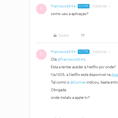
Francisco6544
Kilobyte
AUTOR
F
como uso a aplicaçao?
Gosto
Francisco6544
Kilobyte
AUTOR
F
Olá
@Francisco6544
,
Esta a tentar aceder à Netflix por onde?
Na NOS, a Netflix está disponível na
App
Tal como o
@Guimas
indicou, basta entr
Obrigada
onde instalo a apple tv?