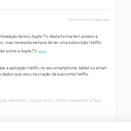
Forum|Forum|5 years ago
 instalação da box Apple TV, desta forma tem acesso a
flix, mas necessita sempre de ter uma subscrição Netflix.
ão sobre a Apple TV,
aqui
.
alar a aplicação Netflix no seu smartphone, tablet ou smart
os dados que usou na criação da sua conta Netflix.
ação relevante. Marque como "Melhor Resposta" e faça