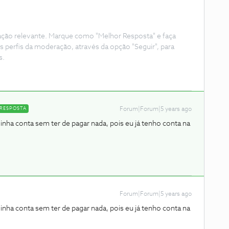
ação relevante. Marque como "Melhor Resposta" e faça
s perfis da moderação, através da opção "Seguir", para
s.
RESPOSTA
Forum|Forum|5 years ago
inha conta sem ter de pagar nada, pois eu já tenho conta na
Forum|Forum|5 years ago
inha conta sem ter de pagar nada, pois eu já tenho conta na