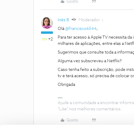
Gosto
Inês B.
Moderador
Olá
@Francisco6544
,
Para ter acesso à Apple TV necessita da
+2
milhares de aplicações, entre elas a Net
Sugerimos que consulte toda a informaç
Alguma vez subscreveu a Netflix?
Caso tenha feito a subscrição, pode inst
tv e terá acesso, só precisa de colocar 
Obrigada
Ajude a comunidade a encontrar inform
"Like" nos melhores comentários.
Gosto