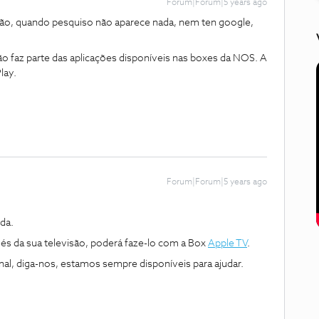
Forum|Forum|5 years ago
isão, quando pesquiso não aparece nada, nem ten google,
ão faz parte das aplicações disponíveis nas boxes da NOS. A
lay.
Forum|Forum|5 years ago
da.
vés da sua televisão, poderá faze-lo com a Box
Apple TV
.
nal, diga-nos, estamos sempre disponíveis para ajudar.