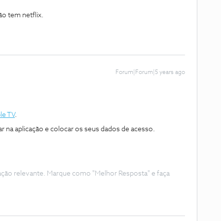
o tem netflix.
Forum|Forum|5 years ago
le TV
.
ar na aplicação e colocar os seus dados de acesso.
ação relevante. Marque como "Melhor Resposta" e faça