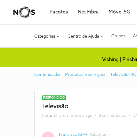
Pacotes
Net Fibra
Móvel 5G
Grupos
As
Categorias
Centro de Ajuda
Vishing | Phish
Comunidade
Produtos e serviços
Televisão NO
RESPONDIDO
Televisão
Forum|Forum|5 years ago
8 comentários
37
Francisco6544
Kilobyte