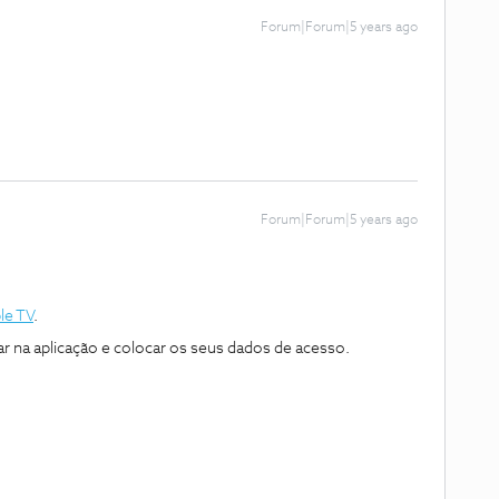
Forum|Forum|5 years ago
Forum|Forum|5 years ago
le TV
.
ar na aplicação e colocar os seus dados de acesso.