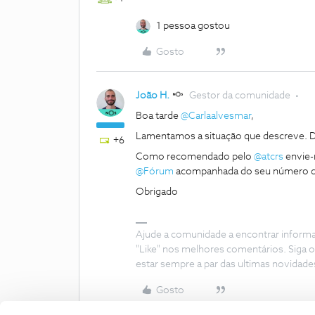
1 pessoa gostou
Gosto
João H.
Gestor da comunidade
Boa tarde
@Carlaalvesmar
,
Lamentamos a situação que descreve. Dê
+6
Como recomendado pelo
@atcrs
envie-
@Fórum
acompanhada do seu número de
Obrigado
Ajude a comunidade a encontrar inform
"Like" nos melhores comentários. Siga o
estar sempre a par das ultimas novidade
Gosto