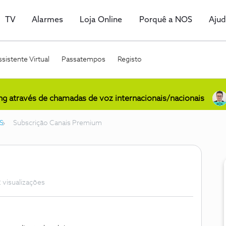
TV
Alarmes
Loja Online
Porquê a NOS
Aju
sistente Virtual
Passatempos
Registo
ing através de chamadas de voz internacionais/nacionais
S
Subscrição Canais Premium
 visualizações