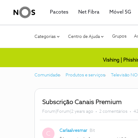
Pacotes
Net Fibra
Móvel 5G
Grupos
As
Categorias
Centro de Ajuda
Vishing | Phish
Comunidade
Produtos e serviços
Televisão NO
Subscrição Canais Premium
Forum|Forum|2 years ago
2 comentários
42
Carlaalvesmar
Bit
C