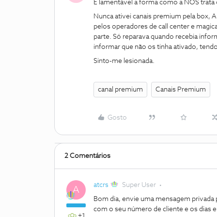
É lamentável a forma como a NOS trata o
Nunca ativei canais premium pela box, 
pelos operadores de call center e mag
parte. Só reparava quando recebia infor
informar que não os tinha ativado, tend
Sinto-me lesionada.
canal premium
Canais Premium
Gosto
2 Comentários
atcrs
Super User
A
Bom dia, envie uma mensagem privada 
com o seu número de cliente e os dias 
+1