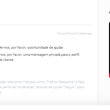
Forum|Forum|2 years ago
-nos, por favor, oportunidade de ajudar.
nos, por favor, uma mensagem privada para o perfil
 cliente.
ação relevante. Marque como "Melhor Resposta" e faça
s perfis da moderação, através da opção "Seguir", para
s.