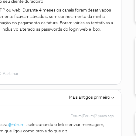
 seu cliente duradoiro.
APP ou web. Durante 4 meses os canais foram desativados
icamente ficavam ativados, sem conhecimento da minha
mação do pagamento da fatura. Foram várias as tentativas a
o inclusivo alterado as passwords do login web e box.
Partilhar
Mais antigos primeiro
Forum|Forum|2 years ago
para
@Fórum
, selecionando o link e enviar mensagem,
em que ligou como prova do que diz.