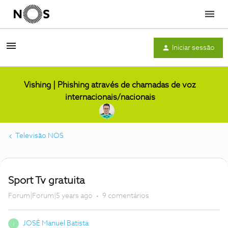
Menu
Iniciar sessão
Vishing | Phishing através de chamadas de voz
internacionais/nacionais
Televisão NOS
Sport Tv gratuita
Forum|Forum|5 years ago
9 comentários
JOSÉ Manuel Batista
J