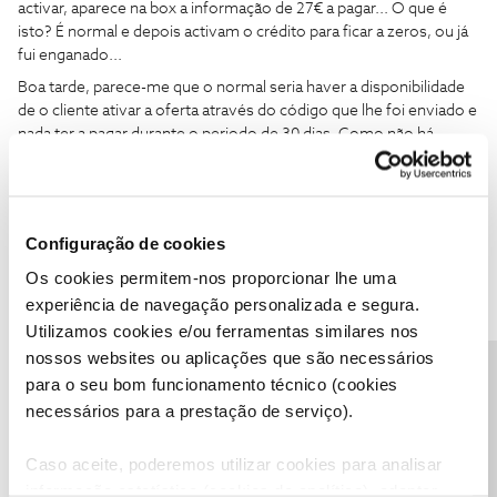
activar, aparece na box a informação de 27€ a pagar... O que é
isto? É normal e depois activam o crédito para ficar a zeros, ou já
fui enganado...
Boa tarde, parece-me que o normal seria haver a disponibilidade
de o cliente ativar a oferta através do código que lhe foi enviado e
nada ter a pagar durante o periodo de 30 dias. Como não há
informação disponível, (que eu conheça) aconselho-o a remeter
por mensagem privada o seu numero de cliente NOS ou NIF para
o
@Fórum
para que a moderação possa informá-lo de como se
vai desenvolver esse processo de modo a que nada lhe seja
Configuração de cookies
cobrado no periodo de 30 dias e de como proceder para pedir a
desativação dos canais Sport TV antes de terminarem os 30 dias
Os cookies permitem-nos proporcionar lhe uma
gratuitos.
experiência de navegação personalizada e segura.
Utilizamos cookies e/ou ferramentas similares nos
nossos websites ou aplicações que são necessários
Precisa de ajuda?
para o seu bom funcionamento técnico (cookies
necessários para a prestação de serviço).
Ana P.
Forum|Forum|5 years ago
Caso aceite, poderemos utilizar cookies para analisar
informação estatística (cookies de analítica), adaptar
Olá
@JOSÉ Manuel Batista
e
@Jose Rodrigues
,