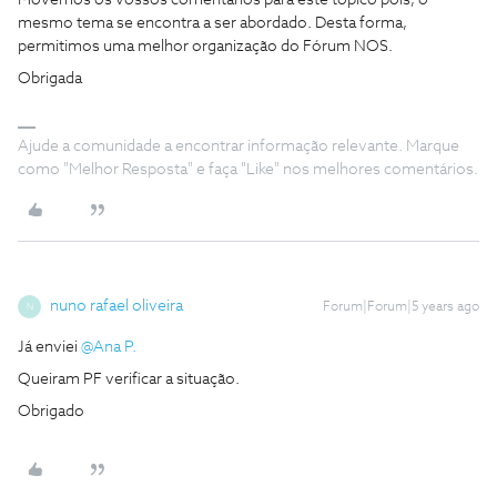
Movemos os vossos comentários para este tópico pois, o
mesmo tema se encontra a ser abordado. Desta forma,
permitimos uma melhor organização do Fórum NOS.
Obrigada
Ajude a comunidade a encontrar informação relevante. Marque
como "Melhor Resposta" e faça "Like" nos melhores comentários.
nuno rafael oliveira
Forum|Forum|5 years ago
N
Já enviei
@Ana P.
Queiram PF verificar a situação.
Obrigado