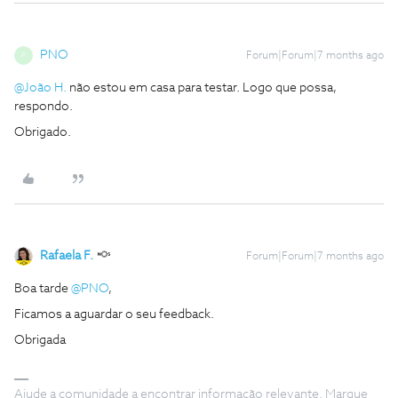
PNO
Forum|Forum|7 months ago
P
@João H.
não estou em casa para testar. Logo que possa,
respondo.
Obrigado.
Rafaela F.
Forum|Forum|7 months ago
Boa tarde ​
@PNO
,
Ficamos a aguardar o seu feedback.
Obrigada
Ajude a comunidade a encontrar informação relevante. Marque