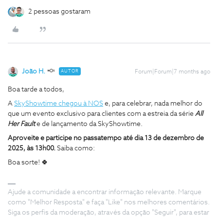
2 pessoas gostaram
João H.
AUTOR
Forum|Forum|7 months ago
Boa tarde a todos,
A
SkyShowtime chegou à NOS
e, para celebrar, nada melhor do
que um evento exclusivo para clientes com a estreia da série
All
Her Fault
e de lançamento da SkyShowtime.
Aproveite e participe no passatempo até dia 13 de dezembro de
2025, às 13h00.
Saiba como:
Boa sorte! 🍀
Ajude a comunidade a encontrar informação relevante. Marque
como "Melhor Resposta" e faça "Like" nos melhores comentários.
Siga os perfis da moderação, através da opção "Seguir", para estar