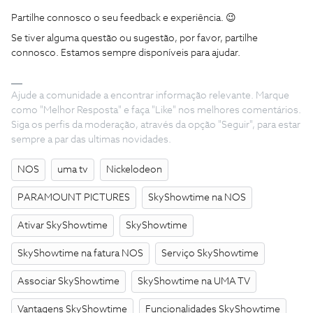
Partilhe connosco o seu feedback e experiência. 😉
Se tiver alguma questão ou sugestão, por favor, partilhe
connosco. Estamos sempre disponíveis para ajudar.
Ajude a comunidade a encontrar informação relevante. Marque
como "Melhor Resposta" e faça "Like" nos melhores comentários.
Siga os perfis da moderação, através da opção "Seguir", para estar
sempre a par das ultimas novidades.
NOS
uma tv
Nickelodeon
PARAMOUNT PICTURES
SkyShowtime na NOS
Ativar SkyShowtime
SkyShowtime
SkyShowtime na fatura NOS
Serviço SkyShowtime
Associar SkyShowtime
SkyShowtime na UMA TV
Vantagens SkyShowtime
Funcionalidades SkyShowtime