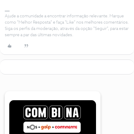
Ajude a comunidade a encontrar informação relevante. Marque
como "Melhor Resposta" e faça "Like" nos melhores comentários.
Siga os perfis da moderação, através da opção "Seguir", para estar
sempre a par das últimas novidades.