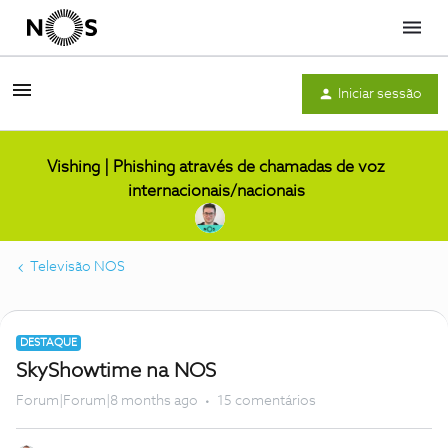
Menu
Iniciar sessão
Vishing | Phishing através de chamadas de voz
internacionais/nacionais
Televisão NOS
DESTAQUE
SkyShowtime na NOS
Forum|Forum|8 months ago
15 comentários