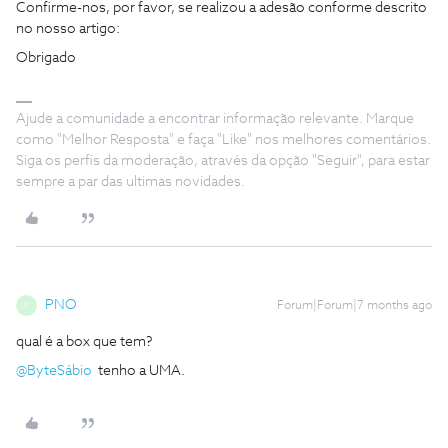
Confirme-nos, por favor, se realizou a adesão conforme descrito
no nosso artigo:
Obrigado
Ajude a comunidade a encontrar informação relevante. Marque
como "Melhor Resposta" e faça "Like" nos melhores comentários.
Siga os perfis da moderação, através da opção "Seguir", para estar
sempre a par das ultimas novidades.
PNO
Forum|Forum|7 months ago
P
qual é a box que tem?
@ByteSábio
tenho a UMA.