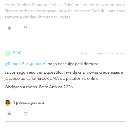
como "Melhor Resposta" e faça "Like" nos melhores comentários.
Siga os perfis da moderação, através da opção "Seguir", para estar
sempre a par das últimas novidades.
PNO
Forum|Forum|7 months ago
P
@Rafaela F.
e ​
@João H.
peço desculpa pela demora.
Já consegui resolver a questão. Tive de criar novas credenciais e
já acedo ao canal na box UMA e à plataforma online.
Obrigado a todos. Bom Ano de 2026.
1 pessoa gostou