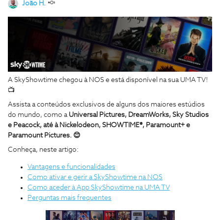
João H.
A SkyShowtime chegou à NOS e está disponível na sua UMA TV!
📺
Assista a conteúdos exclusivos de alguns dos maiores estúdios
do mundo, como a
Universal Pictures, DreamWorks, Sky Studios
e Peacock, até à Nickelodeon, SHOWTIME®, Paramount+ e
Paramount Pictures.
😊
Conheça, neste artigo:
Vantagens e funcionalidades
Como ativar e gerir a SkyShowtime na NOS
Como aceder à App SkyShowtime na UMA TV
Perguntas mais frequentes