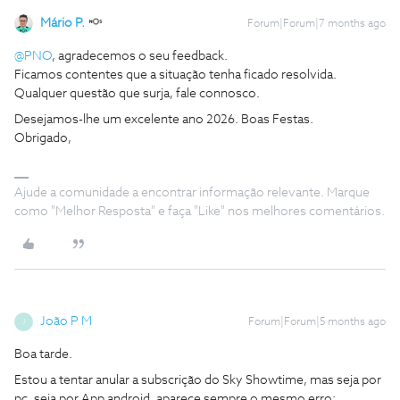
Mário P.
Forum|Forum|7 months ago
@PNO
, agradecemos o seu feedback.
Ficamos contentes que a situação tenha ficado resolvida.
Qualquer questão que surja, fale connosco.
Desejamos-lhe um excelente ano 2026. Boas Festas.
Obrigado,
Ajude a comunidade a encontrar informação relevante. Marque
como "Melhor Resposta" e faça "Like" nos melhores comentários.
João P M
Forum|Forum|5 months ago
J
Boa tarde.
Estou a tentar anular a subscrição do Sky Showtime, mas seja por
pc, seja por App android, aparece sempre o mesmo erro: