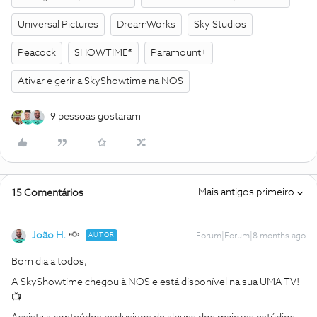
Universal Pictures
DreamWorks
Sky Studios
Peacock
SHOWTIME®
Paramount+
Ativar e gerir a SkyShowtime na NOS
9 pessoas gostaram
Mais antigos primeiro
15 Comentários
João H.
AUTOR
Forum|Forum|8 months ago
Bom dia a todos,
A SkyShowtime chegou à NOS e está disponível na sua UMA TV!
📺