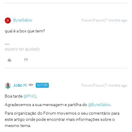
ByteSábio
Forum|Forum|7 months ago
qual é a box que tem?
espero ter ajudado
João H.
AUTOR
Forum|Forum|7 months ago
Boa tarde ​
@PNO
,
Agradecemos a sua mensagem e partilha do ​
@ByteSábio
.
Para organização do Fórum movemos o seu comentário para
este artigo onde pode encontrar mais informações sobre o
mesmo tema.