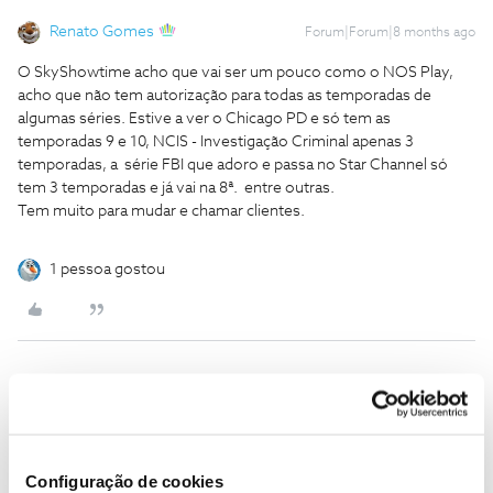
Renato Gomes
Forum|Forum|8 months ago
O SkyShowtime acho que vai ser um pouco como o NOS Play,
acho que não tem autorização para todas as temporadas de
algumas séries. Estive a ver o Chicago PD e só tem as
temporadas 9 e 10, NCIS - Investigação Criminal apenas 3
temporadas, a série FBI que adoro e passa no Star Channel só
tem 3 temporadas e já vai na 8ª. entre outras.
Tem muito para mudar e chamar clientes.
1 pessoa gostou
Mário P.
Forum|Forum|8 months ago
Boa tarde, ​
@Renato Gomes
A SkyShowtime é a plataforma de referência para conteúdos de
Configuração de cookies