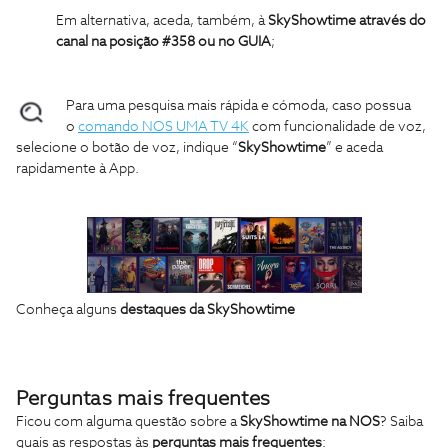
Em alternativa, a
ceda, também, à
SkyShowtime
através do
canal na posição #358 ou no GUIA
;
Para uma pesquisa mais rápida e cómoda, caso possua
o
comando NOS UMA TV 4K
com funcionalidade de voz,
selecione o botão de voz, indique “
SkyShowtime
” e aceda
rapidamente à App.
Conheça alguns
destaques da SkyShowtime
Perguntas
mais frequentes
Ficou com alguma questão sobre a
SkyShowtime na NOS
? Saiba
quais as respostas às
perguntas mais frequentes
: