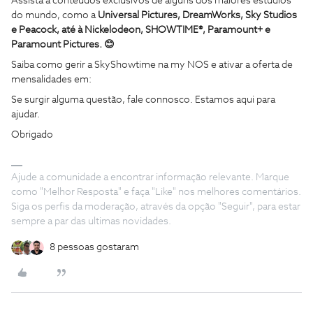
Assista a conteúdos exclusivos de alguns dos maiores estúdios
do mundo, como a
Universal Pictures, DreamWorks, Sky Studios
e Peacock, até à Nickelodeon, SHOWTIME®, Paramount+ e
Paramount Pictures.
😊
Saiba como gerir a SkyShowtime na my NOS e ativar a oferta de
mensalidades em:
Se surgir alguma questão, fale connosco. Estamos aqui para
ajudar.
Obrigado
Ajude a comunidade a encontrar informação relevante. Marque
como "Melhor Resposta" e faça "Like" nos melhores comentários.
Siga os perfis da moderação, através da opção "Seguir", para estar
sempre a par das ultimas novidades.
8 pessoas gostaram