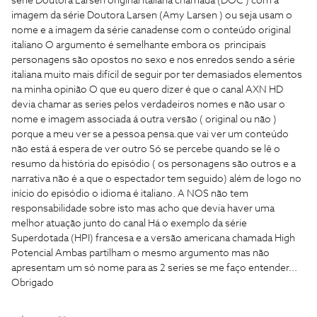
série Doutora Larsen original italiana chamada (DOC ) com a
imagem da série Doutora Larsen (Amy Larsen ) ou seja usam o
nome e a imagem da série canadense com o conteúdo original
italiano O argumento é semelhante embora os principais
personagens são opostos no sexo e nos enredos sendo a série
italiana muito mais difícil de seguir por ter demasiados elementos
na minha opinião O que eu quero dizer é que o canal AXN HD
devia chamar as series pelos verdadeiros nomes e não usar o
nome e imagem associada á outra versão ( original ou não )
porque a meu ver se a pessoa pensa.que vai ver um conteúdo
não está á espera de ver outro Só se percebe quando se lê o
resumo da história do episódio ( os personagens são outros e a
narrativa não é a que o espectador tem seguido) além de logo no
início do episódio o idioma é italiano. A NOS não tem
responsabilidade sobre isto mas acho que devia haver uma
melhor atuação junto do canal Há o exemplo da série
Superdotada (HPI) francesa e a versão americana chamada High
Potencial Ambas partilham o mesmo argumento mas não
apresentam um só nome para as 2 series se me faço entender...
Obrigado