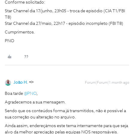
Conforme solicitado:
Star Channel dia 17/junho, 23h05 - troca de episódio (CIA T1/FBI
T8)
Star Channel dia 27/maio, 22h17 - episódio incompleto (FBI T8)
Cumprimentos.
PNO
João H.
Forum|Forum|1 month ago
Boa tarde ​
@PNO
,
Agradecemos a sua mensagem.
Sendo que os conteúdos forma já transmitidos, não é possível a
sua correção ou alteração no arquivo.
Ainda assim, endereçámos este tema internamente para que seja
alvo da melhor apreciação pelas equipas NOS responsáveis.