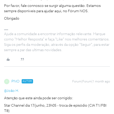
Por favor, fale connosco se surgir alguma questão. Estamos
sempre disponíveis para ajudar aqui, no Fórum NOS.
Obrigado
Ajude a comunidade a encontrar informação relevante. Marque
como "Melhor Resposta" e faça "Like" nos melhores comentários.
Siga os perfis da moderação, através da opção "Seguir", para estar
sempre a par das ultimas novidades.
PNO
AUTOR
Forum|Forum|1 month ago
P
@João H.
Atenção que este ainda pode ser corrigido:
Star Channel dia 17/junho, 23h05 - troca de episódio (CIA T1/FBI
T8)