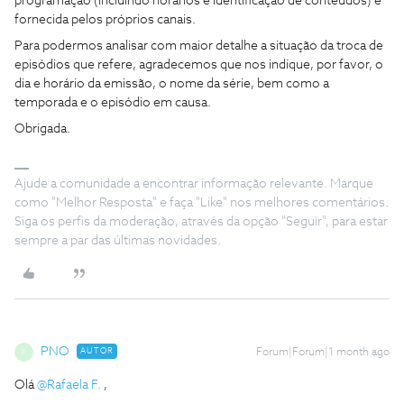
programação (incluindo horários e identificação de conteúdos) é
fornecida pelos próprios canais.
Para podermos analisar com maior detalhe a situação da troca de
episódios que refere, agradecemos que nos indique, por favor, o
dia e horário da emissão, o nome da série, bem como a
temporada e o episódio em causa.
Obrigada.
Ajude a comunidade a encontrar informação relevante. Marque
como "Melhor Resposta" e faça "Like" nos melhores comentários.
Siga os perfis da moderação, através da opção "Seguir", para estar
sempre a par das últimas novidades.
PNO
AUTOR
Forum|Forum|1 month ago
P
Olá ​
@Rafaela F.
,