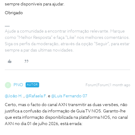
sempre disponíveis para ajudar.
Obrigado
Ajude a comunidade a encontrar informação relevante. Marque
como "Melhor Resposta" e faça "Like" nos melhores comentários.
Siga os perfis da moderação, através da opção "Seguir", para estar
sempre a par das ultimas novidades.
PNO
AUTOR
Forum|Forum|1 month ago
P
@João H.
, ​
@Rafaela F.
e ​
@Luís Fernando 07
Certo, mas o facto do canal AXN transmitir as duas versões, não
justifica a confusão da informação de Guia TV NOS. Garanto-lhe
que esta informação disponibilizada na plataforma NOS, no canal
AXN no dia 01 de julho 2026, está errada: