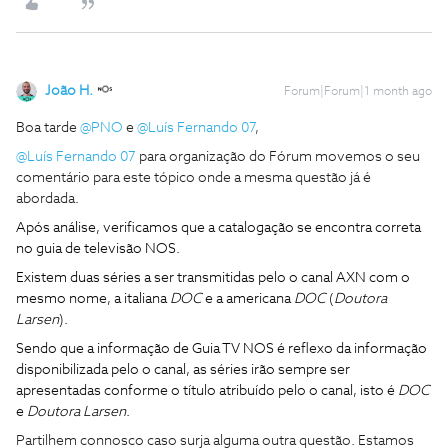
João H.
Forum|Forum|1 month ago
Boa tarde ​
@PNO
e ​
@Luís Fernando 07
,
@Luís Fernando 07
para organização do Fórum movemos o seu
comentário para este tópico onde a mesma questão já é
abordada.
Após análise, verificamos que a catalogação se encontra correta
no guia de televisão NOS.
Existem duas séries a ser transmitidas pelo o canal AXN com o
mesmo nome, a italiana
DOC
e a americana
DOC
(
Doutora
Larsen
).
Sendo que a informação de Guia TV NOS é reflexo da informação
disponibilizada pelo o canal, as séries irão sempre ser
apresentadas conforme o título atribuído pelo o canal, isto é
DOC
e
Doutora Larsen
.
Partilhem connosco caso surja alguma outra questão. Estamos