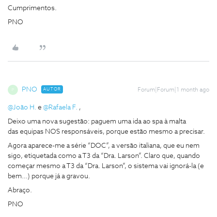
Cumprimentos.
PNO
PNO
AUTOR
Forum|Forum|1 month ago
P
@João H.
e ​
@Rafaela F.
,
Deixo uma nova sugestão: paguem uma ida ao spa à malta
das equipas NOS responsáveis, porque estão mesmo a precisar.
Agora aparece-me a série “DOC”, a versão italiana, que eu nem
sigo, etiquetada como a T3 da “Dra. Larson”. Claro que, quando
começar mesmo a T3 da “Dra. Larson”, o sistema vai ignorá-la (e
bem...) porque já a gravou.
Abraço.
PNO