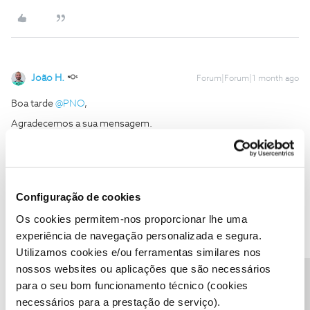
João H.
Forum|Forum|1 month ago
Boa tarde ​
@PNO
,
Agradecemos a sua mensagem.
Por favor, partilhe connosco mais detalhes para que possamos
analisar.
O conteúdo que refere é transmitido em que canal? Pode, por
favor, partilhar connosco o horário do conteúdo que identificou.
Configuração de cookies
Obrigado
Os cookies permitem-nos proporcionar lhe uma
experiência de navegação personalizada e segura.
Ajude a comunidade a encontrar informação relevante. Marque
Utilizamos cookies e/ou ferramentas similares nos
como "Melhor Resposta" e faça "Like" nos melhores comentários.
nossos websites ou aplicações que são necessários
Siga os perfis da moderação, através da opção "Seguir", para estar
para o seu bom funcionamento técnico (cookies
sempre a par das ultimas novidades.
necessários para a prestação de serviço).