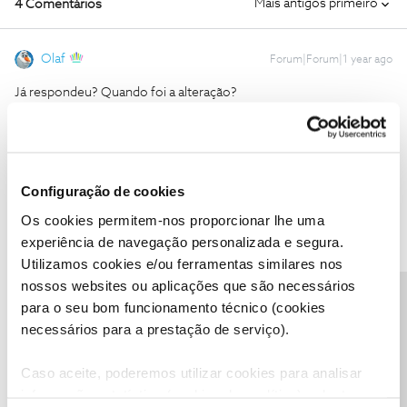
Mais antigos primeiro
4 Comentários
Olaf
Forum|Forum|1 year ago
Já respondeu? Quando foi a alteração?
Configuração de cookies
Os cookies permitem-nos proporcionar lhe uma
Mário P.
Forum|Forum|1 year ago
experiência de navegação personalizada e segura.
Boa tarde, ​
@vqiv
Utilizamos cookies e/ou ferramentas similares nos
O ​
@Olaf
fez uma questão pertinente.
nossos websites ou aplicações que são necessários
Precisa de ajuda?
Diga-nos, por favor, se já aceitou as condições e, se sim, quando
para o seu bom funcionamento técnico (cookies
foi feita a alteração.
necessários para a prestação de serviço).
Obrigado,
Caso aceite, poderemos utilizar cookies para analisar
informação estatística (cookies de analítica), adaptar
Ajude a comunidade a encontrar informação relevante. Marque