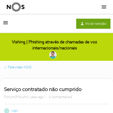
Menu
Iniciar sessão
Vishing | Phishing através de chamadas de voz
internacionais/nacionais
Televisão NOS
Serviço contratado não cumprido
Forum|Forum|1 year ago
4 comentários
vqiv
V