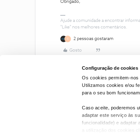
Obrigado,
Ajude a comunidade a encontrar inform
"Like" nos melhores comentários.
2 pessoas gostaram
E
Gosto
Configuração de cookies
Os cookies permitem-nos 
Utilizamos cookies e/ou f
para o seu bom funcioname
Caso aceite, poderemos uti
adaptar este serviço às su
funcionalidade) e adaptar 
a utilização dos cookies c
CONTACTOS
POLÍTICA DE P