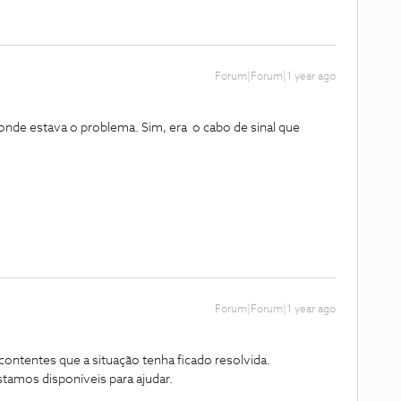
Forum|Forum|1 year ago
 onde estava o problema. Sim, era o cabo de sinal que
Forum|Forum|1 year ago
ntentes que a situação tenha ficado resolvida.
tamos disponíveis para ajudar.