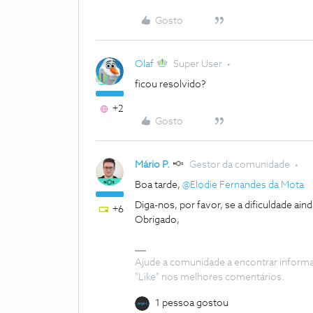
Gosto
Olaf
Super User
ficou resolvido?
+2
Gosto
Mário P.
Gestor da comunidade
Boa tarde, ​
@Elodie Fernandes da Mota
Diga-nos, por favor, se a dificuldade ai
+6
Obrigado,
Ajude a comunidade a encontrar inform
"Like" nos melhores comentários.
1 pessoa gostou