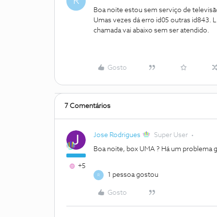
R
Boa noite estou sem serviço de televisã
Umas vezes dá erro id05 outras id843. Li
chamada vai abaixo sem ser atendido.
Gosto
7 Comentários
Jose Rodrigues
Super User
Boa noite, box UMA ? Há um problema g
+5
1 pessoa gostou
R
Gosto