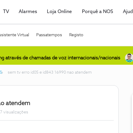
TV
Alarmes
Loja Online
Porquê a NOS
Aju
sistente Virtual
Passatempos
Registo
ing através de chamadas de voz internacionais/nacionais
S
sem tv erro id05 e id843 16990 nao atendem
nao atendem
7 visualizações