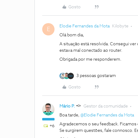
Gosto
Elodie Fernandes da Mota
Kilobyte
E
Olá bom dia,
A situação está resolvida. Consegui ver
estava mal conectado ao router.
Obrigada por me responderem.
3 pessoas gostaram
Gosto
Mário P.
Gestor da comunidade
Boa tarde, ​
@Elodie Fernandes da Mota
Agradecemos o seu feedback. Ficamos co
+6
Se surgirem questões, fale connosco. Es