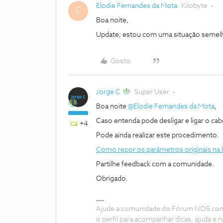
Elodie Fernandes da Mota
Kilobyte
E
Boa noite,
Update; estou com uma situação semelha
Gosto
Jorge C
Super User
Boa noite ​
@Elodie Fernandes da Mota
,
Caso entenda pode desligar e ligar o ca
+4
Pode ainda realizar este procedimento.
Como repor os parâmetros originais n
Partilhe feedback com a comunidade.
Obrigado.
Ajude a comunidade do Fórum NOS com “
o perfil para acompanhar dicas, ajuda 