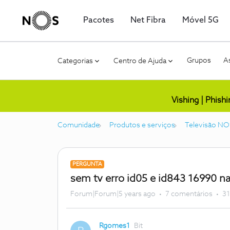
Pacotes
Net Fibra
Móvel 5G
Grupos
As
Categorias
Centro de Ajuda
Vishing | Phish
Comunidade
Produtos e serviços
Televisão NO
PERGUNTA
sem tv erro id05 e id843 16990 
Forum|Forum|5 years ago
7 comentários
31
Rgomes1
Bit