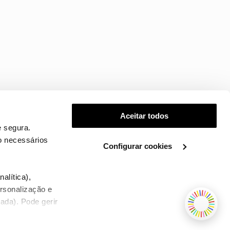
Aceitar todos
 segura.
o necessários
Configurar cookies
.
alítica),
ersonalização e
ada). Pode gerir
TERMOS E CONDIÇÕES
WHOLESALE