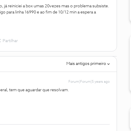
o, já reiniciei a box umas 20vezes mas o problema subsiste.
go para linha 16990 e ao fim de 10/12 min a espera a
Partilhar
Mais antigos primeiro
Forum|Forum|5 years ago
eral, tem que aguardar que resolvam.