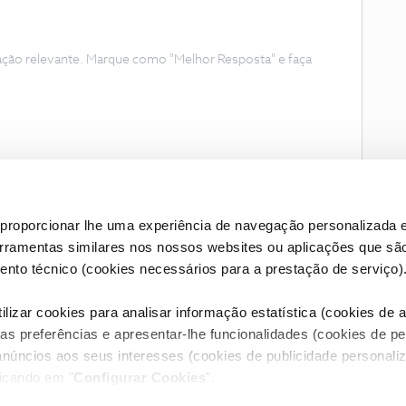
ação relevante. Marque como "Melhor Resposta" e faça
proporcionar lhe uma experiência de navegação personalizada e
erramentas similares nos nossos websites ou aplicações que sã
nto técnico (cookies necessários para a prestação de serviço)
lizar cookies para analisar informação estatística (cookies de an
as preferências e apresentar-lhe funcionalidades (cookies de p
Condições do Fórum NOS
Accessibility statement
anúncios aos seus interesses (cookies de publicidade personaliz
licando em "
Configurar Cookies
".
RIVACIDADE
CONFIGURAR COOKIES
QUALIDADE DE SERVIÇO