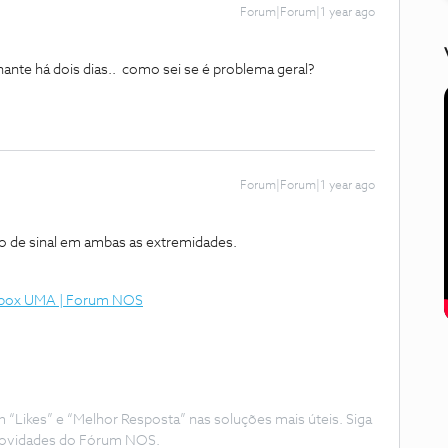
Forum|Forum|1 year ago
nte há dois dias.. como sei se é problema geral?
Forum|Forum|1 year ago
bo de sinal em ambas as extremidades.
a box UMA | Forum NOS
Likes” e “Melhor Resposta” nas soluções mais úteis. Siga
e novidades do Fórum NOS.