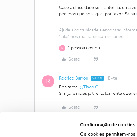
Caso a dificuldade se mantenha, uma vez
pedimos que nos ligue, por favor. Saiba
Ajude a comunidade a encontrar inform
"Like" nos melhores comentários.
1 pessoa gostou
R
Gosto
Rodrigo Barros
Byte
AUTOR
R
Boa tarde,
@Tiago C.
.
Sim ja reiniciei, ja tirei totalmente da en
Gosto
Configuração de cookies
Os cookies permitem-nos 