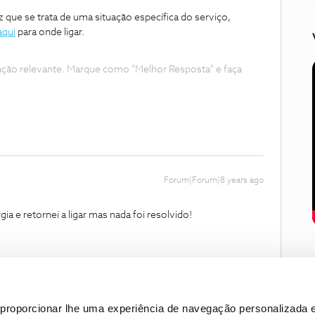
 que se trata de uma situação específica do serviço,
aqui
para onde ligar.
ação relevante. Marque como "Melhor Resposta" e faça
Forum|Forum|8 years ago
ergia e retornei a ligar mas nada foi resolvido!
proporcionar lhe uma experiência de navegação personalizada e