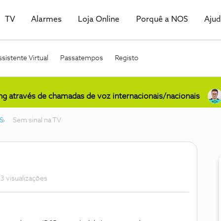
TV
Alarmes
Loja Online
Porquê a NOS
Aju
sistente Virtual
Passatempos
Registo
ing através de chamadas de voz internacionais/nacionais
S
Sem sinal na TV
3 visualizações