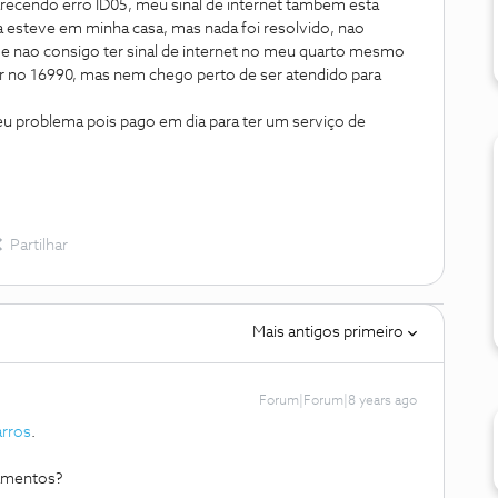
parecendo erro ID05, meu sinal de internet tambem esta
ja esteve em minha casa, mas nada foi resolvido, nao
 e nao consigo ter sinal de internet no meu quarto mesmo
r no 16990, mas nem chego perto de ser atendido para
u problema pois pago em dia para ter um serviço de
Partilhar
Mais antigos primeiro
Forum|Forum|8 years ago
rros
.
pamentos?