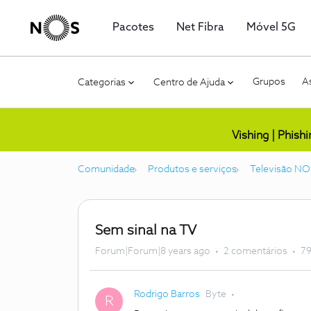
Pacotes
Net Fibra
Móvel 5G
Grupos
As
Categorias
Centro de Ajuda
Vishing | Phish
Comunidade
Produtos e serviços
Televisão NO
Sem sinal na TV
Forum|Forum|8 years ago
2 comentários
79
Rodrigo Barros
Byte
R