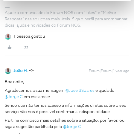
Ajude a comunidade do Fórum NOS com “Likes” e “Melhor
Resposta” nas soluções mais úteis. Siga o perfil para acompanhar
dicas, ajuda e novidades do Fórum NOS.
1 pessoa gostou
João H.
Forum|Forum|1 year ago
Boa noite,
Agradecemos a sua mensagem ​
@Jose BSoares
e ajuda do ​
@Jorge C
em esclarecer.
Sendo que não temos acesso a informações diretas sobre o seu
serviço não nos é possível confirmar a indisponibilidade.
Partilhe connosco mais detalhes sobre a situação, por favor, ou
siga a sugestão partilhada pelo ​
@Jorge C
.