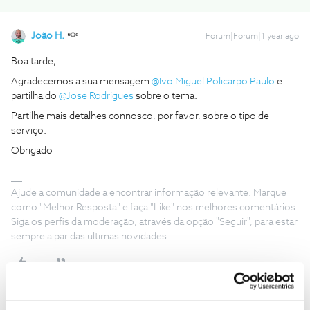
João H.
Forum|Forum|1 year ago
Boa tarde,
Agradecemos a sua mensagem ​
@Ivo Miguel Policarpo Paulo
e
partilha do ​
@Jose Rodrigues
sobre o tema.
Partilhe mais detalhes connosco, por favor, sobre o tipo de
serviço.
Obrigado
Ajude a comunidade a encontrar informação relevante. Marque
como "Melhor Resposta" e faça "Like" nos melhores comentários.
Siga os perfis da moderação, através da opção "Seguir", para estar
sempre a par das ultimas novidades.