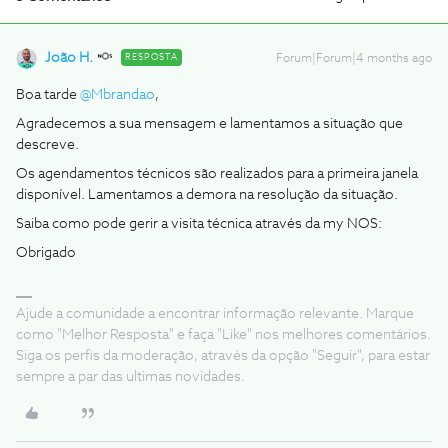
João H.
RESPOSTA
Forum|Forum|4 months ago
Boa tarde ​
@Mbrandao
,
Agradecemos a sua mensagem e lamentamos a situação que
descreve.
Os agendamentos técnicos são realizados para a primeira janela
disponível. Lamentamos a demora na resolução da situação.
Saiba como pode gerir a visita técnica através da my NOS:
Obrigado
Ajude a comunidade a encontrar informação relevante. Marque
como "Melhor Resposta" e faça "Like" nos melhores comentários.
Siga os perfis da moderação, através da opção "Seguir", para estar
sempre a par das ultimas novidades.