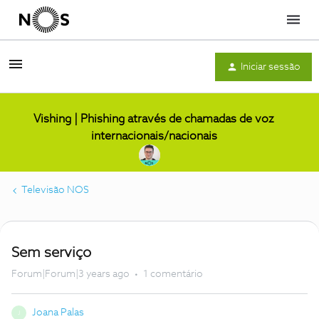
Menu
Iniciar sessão
Vishing | Phishing através de chamadas de voz
internacionais/nacionais
Televisão NOS
Sem serviço
Forum|Forum|3 years ago
1 comentário
Joana Palas
J