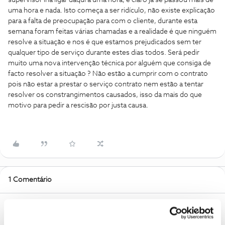
supervisor iria ligar daqui a uma hora, e claro já se passou mais de
uma hora e nada. Isto começa a ser ridículo, não existe explicação
para a falta de preocupação para com o cliente, durante esta
semana foram feitas várias chamadas e a realidade é que ninguém
resolve a situação e nos é que estamos prejudicados sem ter
qualquer tipo de serviço durante estes dias todos. Será pedir
muito uma nova intervenção técnica por alguém que consiga de
facto resolver a situação ? Não estão a cumprir com o contrato
pois não estar a prestar o serviço contrato nem estão a tentar
resolver os constrangimentos causados, isso da mais do que
motivo para pedir a rescisão por justa causa.
1 Comentário
João H.
Forum|Forum|3 years ago
Boa noite
@Joana Palas
,