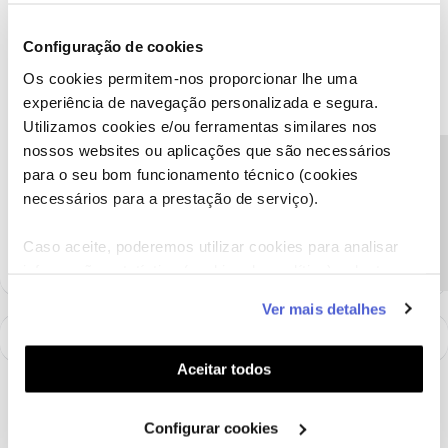
Lamentamos a situação que descreve. Vamos ajudar.
Configuração de cookies
Envie-nos, por favor, uma mensagem privada para o perfil
Os cookies permitem-nos proporcionar lhe uma
@Fórum
acompanhada do seu número de cliente.
experiência de navegação personalizada e segura.
Obrigado
Utilizamos cookies e/ou ferramentas similares nos
nossos websites ou aplicações que são necessários
Precisa de ajuda?
Ajude a comunidade a encontrar informação relevante. Marque
para o seu bom funcionamento técnico (cookies
como "Melhor Resposta" e faça "Like" nos melhores comentários.
necessários para a prestação de serviço).
Siga os perfis da moderação, através da opção "Seguir", para estar
sempre a par das ultimas novidades.
Caso aceite, poderemos utilizar cookies para analisar
informação estatística (cookies de analítica), adaptar
este serviço às suas preferências e apresentar-lhe
Ver mais detalhes
funcionalidades (cookies de personalização e
funcionalidade) e adaptar anúncios aos seus interesses
(cookies de publicidade personalizada). Pode gerir a
Aceitar todos
utilização dos cookies clicando em "
Configurar
Cookies
".
Configurar cookies