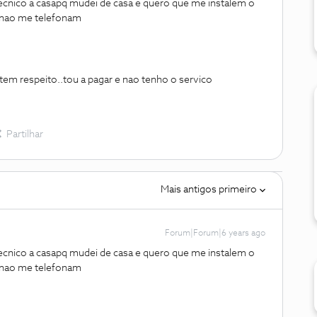
cnico a casapq mudei de casa e quero que me instalem o
ue nao me telefonam
 tem respeito..tou a pagar e nao tenho o servico
Partilhar
Mais antigos primeiro
Forum|Forum|6 years ago
cnico a casapq mudei de casa e quero que me instalem o
ue nao me telefonam