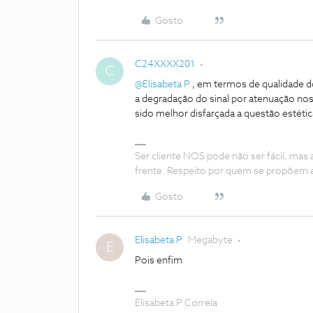
Gosto
C24XXXX201
C
@Elisabeta P
, em termos de qualidade do 
a degradação do sinal por atenuação nos
sido melhor disfarçada a questão estéti
Ser cliente NOS pode não ser fácil, mas
frente. Respeito por quem se propõem 
Gosto
Elisabeta P
Megabyte
E
Pois enfim
Elisabeta P Correia