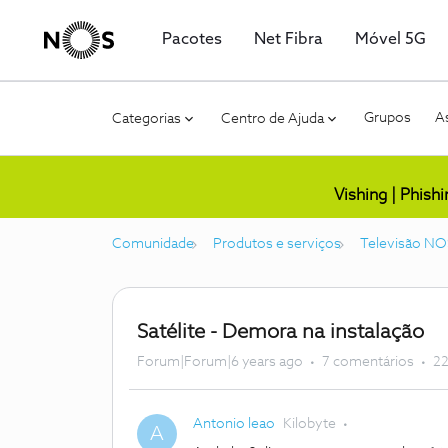
Pacotes
Net Fibra
Móvel 5G
Grupos
As
Categorias
Centro de Ajuda
Vishing | Phish
Comunidade
Produtos e serviços
Televisão NO
Satélite - Demora na instalação
Forum|Forum|6 years ago
7 comentários
22
Antonio leao
Kilobyte
A