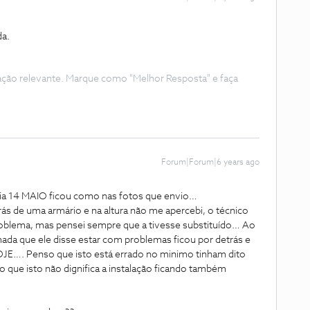
da.
ação relevante. Marque como "Melhor Resposta" e faça
Forum|Forum|6 years ago
 dia 14 MAIO ficou como nas fotos que envio…
rás de uma armário e na altura não me apercebi, o técnico
roblema, mas pensei sempre que a tivesse substituído… Ao
omada que ele disse estar com problemas ficou por detrás e
E…. Penso que isto está errado no minimo tinham dito
o que isto não dignifica a instalação ficando também