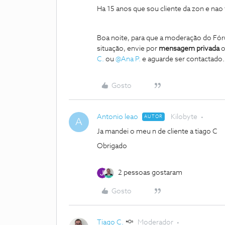
Ha 15 anos que sou cliente da zon e nao
Boa noite, para que a moderação do Fór
situação, envie por
mensagem privada
o
C.
ou
@Ana P.
e aguarde ser contactado.
Gosto
Antonio leao
Kilobyte
AUTOR
A
Ja mandei o meu n de cliente a tiago C
Obrigado
2 pessoas gostaram
Gosto
Tiago C.
Moderador