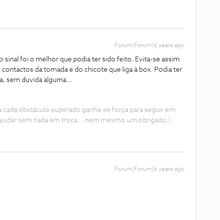
Forum|Forum|6 years ago
sinal foi o melhor que podia ter sido feito. Evita-se assim
 contactos da tomada e do chicote que liga à box. Podia ter
ca, sem duvida alguma...
 a cada obstáculo superado ganha-se força para seguir em
ajudar sem nada em troca... nem mesmo um obrigado;)
Forum|Forum|6 years ago