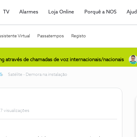
TV
Alarmes
Loja Online
Porquê a NOS
Aju
sistente Virtual
Passatempos
Registo
ing através de chamadas de voz internacionais/nacionais
S
Satélite - Demora na instalação
7 visualizações