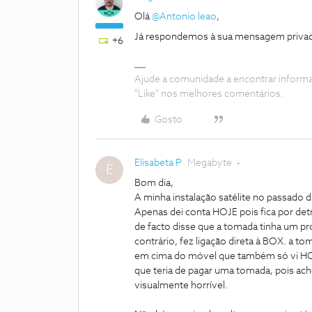
Olá
@Antonio leao
,
Já respondemos à sua mensagem priva
+6
Ajude a comunidade a encontrar inform
"Like" nos melhores comentários.
Gosto
Elisabeta P
Megabyte
E
Bom dia,
A minha instalação satélite no passado
Apenas dei conta HOJE pois fica por det
de facto disse que a tomada tinha um p
contrário, fez ligação direta à BOX. a t
em cima do móvel que também só vi HOJ
que teria de pagar uma tomada, pois ach
visualmente horrível.