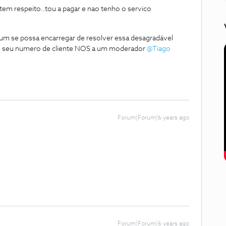
 tem respeito..tou a pagar e nao tenho o servico
um se possa encarregar de resolver essa desagradável
 seu numero de cliente NOS a um moderador
@Tiago
Forum|Forum|6 years ago
Forum|Forum|6 years ago