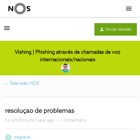
Menu
Iniciar sessão
Vishing | Phishing através de chamadas de voz
internacionais/nacionais
Televisão NOS
resoluçao de problemas
Forum|Forum|1 year ago
1 comentário
zegrave
Z