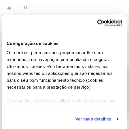
Configuração de cookies
Os cookies permitem-nos proporcionar lhe uma
experiência de navegação personalizada e segura.
Utilizamos cookies e/ou ferramentas similares nos
nossos websites ou aplicações que são necessários
Precisa de ajuda?
para o seu bom funcionamento técnico (cookies
necessários para a prestação de serviço).
Caso aceite, poderemos utilizar cookies para analisar
A poupança que COMBINA
informação estatística (cookies de analítica), adaptar
este serviço às suas preferências e apresentar-lhe
Ver mais detalhes
funcionalidades (cookies de personalização e
funcionalidade) e adaptar anúncios aos seus interesses