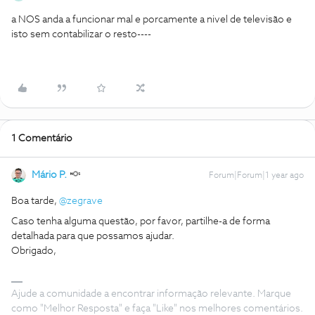
a NOS anda a funcionar mal e porcamente a nivel de televisão e
isto sem contabilizar o resto----
1 Comentário
Mário P.
Forum|Forum|1 year ago
Boa tarde, ​
@zegrave
Caso tenha alguma questão, por favor, partilhe-a de forma
detalhada para que possamos ajudar.
Obrigado,
Ajude a comunidade a encontrar informação relevante. Marque
como "Melhor Resposta" e faça "Like" nos melhores comentários.