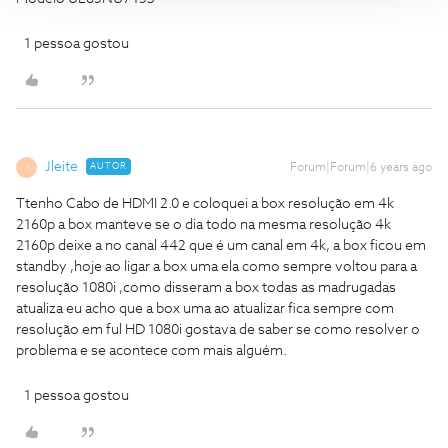
1 pessoa gostou
Jleite
AUTOR
Forum|Forum|6 years ago
J
Ttenho Cabo de HDMI 2.0 e coloquei a box resolução em 4k
2160p a box manteve se o dia todo na mesma resolução 4k
2160p deixe a no canal 442 que é um canal em 4k, a box ficou em
standby ,hoje ao ligar a box uma ela como sempre voltou para a
resolução 1080i ,como disseram a box todas as madrugadas
atualiza eu acho que a box uma ao atualizar fica sempre com
resolução em ful HD 1080i gostava de saber se como resolver o
problema e se acontece com mais alguém.
1 pessoa gostou