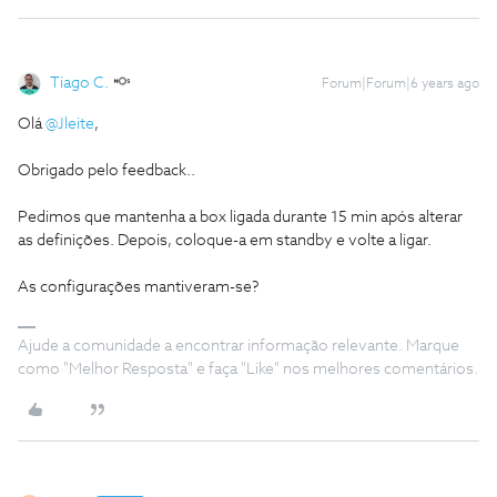
Tiago C.
Forum|Forum|6 years ago
Olá
@Jleite
,
Obrigado pelo feedback..
Pedimos que mantenha a box ligada durante 15 min após alterar
as definições. Depois, coloque-a em standby e volte a ligar.
As configurações mantiveram-se?
Ajude a comunidade a encontrar informação relevante. Marque
como "Melhor Resposta" e faça "Like" nos melhores comentários.