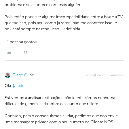
problema e se acontece com mais alguém.
Pois então pode ser alguma imcompatibilidade entre a box e a TV
que faz isso, pois aqui como já referi, não me acontece isso. A
box está sempre na resolução 4k definida.
1 pessoa gostou
Tiago C.
Forum|Forum|6 years ago
Olá
@Jleite
,
Estivemos a analisar a situação e não identificámos nenhuma
dificuldade generalizada sobre o assunto que refere.
Contudo, para o conseguirmos ajudar, pedimos que nos envie
uma mensagem privada com o seu número de Cliente NOS.