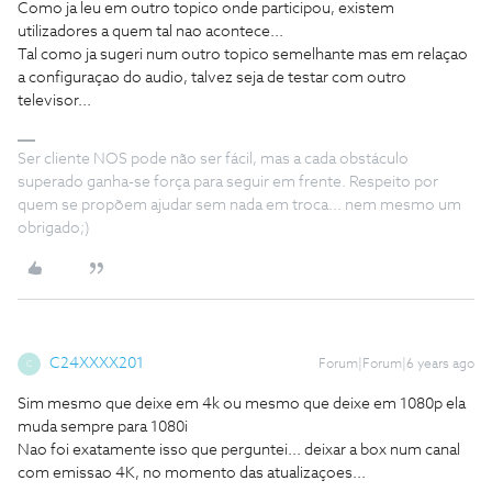
Como ja leu em outro topico onde participou, existem
utilizadores a quem tal nao acontece...
Tal como ja sugeri num outro topico semelhante mas em relaçao
a configuraçao do audio, talvez seja de testar com outro
televisor...
Ser cliente NOS pode não ser fácil, mas a cada obstáculo
superado ganha-se força para seguir em frente. Respeito por
quem se propõem ajudar sem nada em troca... nem mesmo um
obrigado;)
C24XXXX201
Forum|Forum|6 years ago
C
Sim mesmo que deixe em 4k ou mesmo que deixe em 1080p ela
muda sempre para 1080i
Nao foi exatamente isso que perguntei... deixar a box num canal
com emissao 4K, no momento das atualizaçoes...