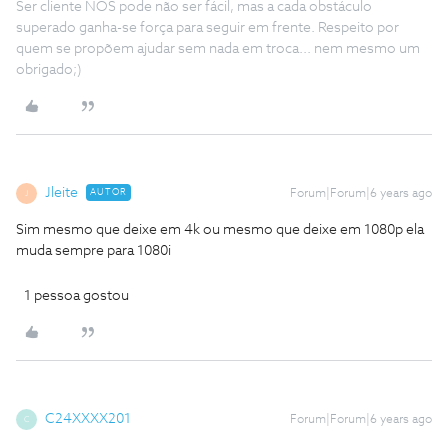
Ser cliente NOS pode não ser fácil, mas a cada obstáculo
superado ganha-se força para seguir em frente. Respeito por
quem se propõem ajudar sem nada em troca... nem mesmo um
obrigado;)
Jleite
AUTOR
Forum|Forum|6 years ago
J
Sim mesmo que deixe em 4k ou mesmo que deixe em 1080p ela
muda sempre para 1080i
1 pessoa gostou
C24XXXX201
Forum|Forum|6 years ago
C