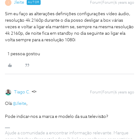
Jleite
AUTOR
Forum|Forum|6 years ago
J
Sim eu faço as alterações definições configurações vídeo áudio,
resolução 4k 2160p durante o dia posso desligar a box várias
vezes e voltar a ligar ela mantém se, sempre na mesma resolução
4k 2160p, de noite fica em standby no dia seguinte ao ligar ela
volta sempre para a resolução 1080i
1 pessoa gostou
Tiago C.
Forum|Forum|6 years ago
Olá
@Jleite
,
Pode indicar-nos a marca e modelo da sua televisão?
Ajude a comunidade a encontrar informação relevante. Marque