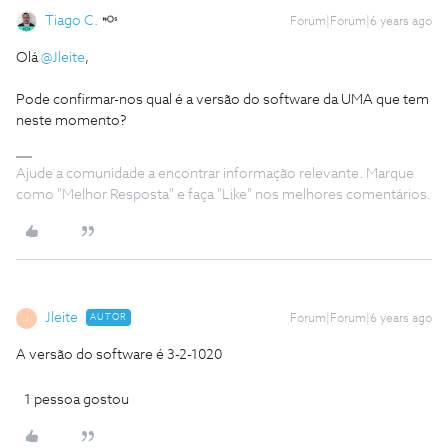
Tiago C.
Forum|Forum|6 years ago
Olá
@Jleite
,
Pode confirmar-nos qual é a versão do software da UMA que tem
neste momento?
Ajude a comunidade a encontrar informação relevante. Marque
como "Melhor Resposta" e faça "Like" nos melhores comentários.
Jleite
AUTOR
Forum|Forum|6 years ago
J
A versão do software é 3-2-1020
1 pessoa gostou