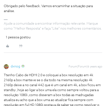
Obrigado pelo feedback. Vamos encaminhar a situação para
análise.
Ajude a comunidade a encontrar informação relevante. Marque
como "Melhor Resposta" e faça "Like" nos melhores comentários.
1 pessoa gostou
dxnog
Forum|Forum|6 years ago
Ttenho Cabo de HDMI 2.0 e coloquei a box resolução em 4k
2160p a box manteve se o dia todo na mesma resolução 4k
2160p deixe a no canal 442 que é um canal em 4k, a box ficou em
standby ,hoje ao ligar a box uma ela como sempre voltou para a
resolução 1080i ,como disseram a box todas as madrugadas
atualiza eu acho que a box uma ao atualizar fica sempre com
resolução em ful HD 1080i gostava de saber se como resolver o