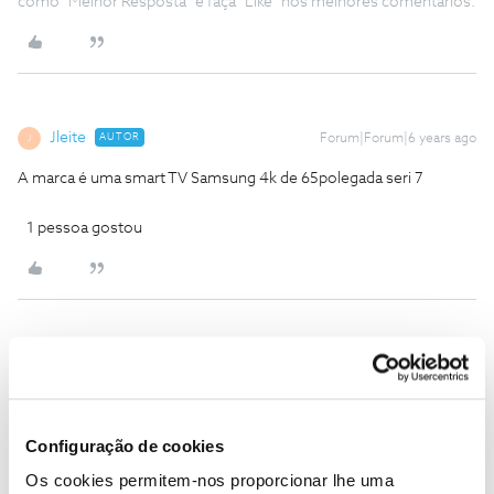
como "Melhor Resposta" e faça "Like" nos melhores comentários.
Jleite
AUTOR
Forum|Forum|6 years ago
J
A marca é uma smart TV Samsung 4k de 65polegada seri 7
1 pessoa gostou
C24XXXX201
Forum|Forum|6 years ago
C
UE65MU7055TXXC
Configuração de cookies
Ser cliente NOS pode não ser fácil, mas a cada obstáculo
Os cookies permitem-nos proporcionar lhe uma
superado ganha-se força para seguir em frente. Respeito por