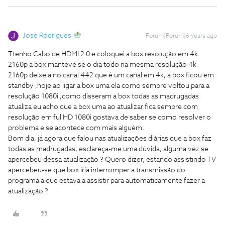
Jose Rodrigues
Forum|Forum|6 years ago
Ttenho Cabo de HDMI 2.0 e coloquei a box resolução em 4k
2160p a box manteve se o dia todo na mesma resolução 4k
2160p deixe a no canal 442 que é um canal em 4k, a box ficou em
standby ,hoje ao ligar a box uma ela como sempre voltou para a
resolução 1080i ,como disseram a box todas as madrugadas
atualiza eu acho que a box uma ao atualizar fica sempre com
resolução em ful HD 1080i gostava de saber se como resolver o
problema e se acontece com mais alguém.
Bom dia, já agora que falou nas atualizações diárias que a box faz
todas as madrugadas, esclareça-me uma dúvida, alguma vez se
apercebeu dessa atualização ? Quero dizer, estando assistindo TV
apercebeu-se que box iria interromper a transmissão do
programa a que estava a assistir para automaticamente fazer a
atualização ?