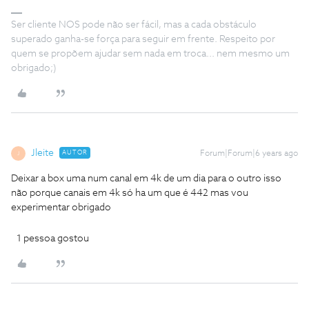
Ser cliente NOS pode não ser fácil, mas a cada obstáculo
superado ganha-se força para seguir em frente. Respeito por
quem se propõem ajudar sem nada em troca... nem mesmo um
obrigado;)
Jleite
AUTOR
Forum|Forum|6 years ago
J
Deixar a box uma num canal em 4k de um dia para o outro isso
não porque canais em 4k só ha um que é 442 mas vou
experimentar obrigado
1 pessoa gostou