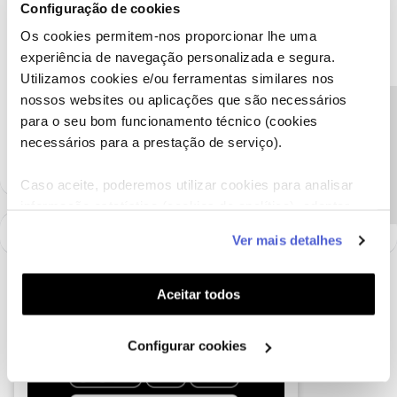
o perfil
@Fórum
acompanhada do seu número de cliente.
Configuração de cookies
Obrigado
Os cookies permitem-nos proporcionar lhe uma
experiência de navegação personalizada e segura.
Utilizamos cookies e/ou ferramentas similares nos
Ajude a comunidade a encontrar informação relevante. Marque
nossos websites ou aplicações que são necessários
como "Melhor Resposta" e faça "Like" nos melhores comentários.
Precisa de ajuda?
para o seu bom funcionamento técnico (cookies
Siga os perfis da moderação, através da opção "Seguir", para estar
sempre a par das ultimas novidades.
necessários para a prestação de serviço).
Caso aceite, poderemos utilizar cookies para analisar
informação estatística (cookies de analítica), adaptar
este serviço às suas preferências e apresentar-lhe
Ver mais detalhes
funcionalidades (cookies de personalização e
funcionalidade) e adaptar anúncios aos seus interesses
(cookies de publicidade personalizada). Pode gerir a
Aceitar todos
utilização dos cookies clicando em "
Configurar
Cookies
".
Configurar cookies