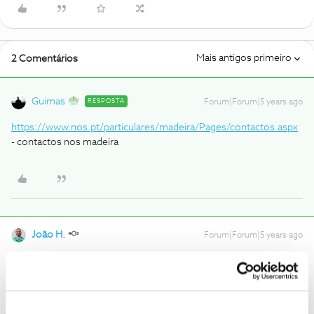
Mais antigos primeiro
2 Comentários
Guimas
RESPOSTA
Forum|Forum|5 years ago
https://www.nos.pt/particulares/madeira/Pages/contactos.aspx
- contactos nos madeira
João H.
Forum|Forum|5 years ago
Boa tarde
@John Pragelas Madeira
,
Agradecemos a sua mensagem. O
@Guimas
deu uma boa ajuda.
Em alternativa envie-nos, por favor, uma mensagem privada para