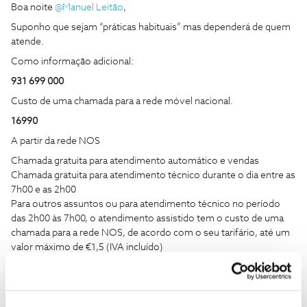
Boa noite
@Manuel Leitão
,
Suponho que sejam “práticas habituais” mas dependerá de quem
atende.
Como informação adicional:
931 699 000
Custo de uma chamada para a rede móvel nacional.
16990
A partir da rede NOS
Chamada gratuita para atendimento automático e vendas
Chamada gratuita para atendimento técnico durante o dia entre as
7h00 e as 2h00
Para outros assuntos ou para atendimento técnico no período
das 2h00 às 7h00, o atendimento assistido tem o custo de uma
chamada para a rede NOS, de acordo com o seu tarifário, até um
valor máximo de €1,5 (IVA incluído)
Se o seu tarifário inclui minutos para a rede NOS, o custo é de 20
cêntimos/minuto até um máximo de €1,5 (IVA incluído)
ℹ️
NOS