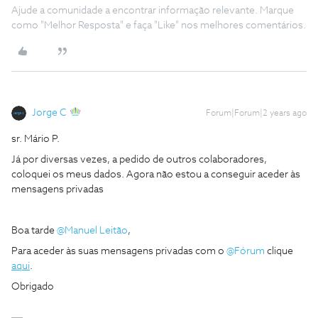
Ajude a comunidade a encontrar informação relevante. Marque
como "Melhor Resposta" e faça "Like" nos melhores comentários.
Jorge C
Forum|Forum|2 years ago
sr. Mário P.
Já por diversas vezes, a pedido de outros colaboradores,
coloquei os meus dados. Agora não estou a conseguir aceder às
mensagens privadas
Boa tarde
@Manuel Leitão
,
Para aceder às suas mensagens privadas com o
@Fórum
clique
aqui
.
Obrigado