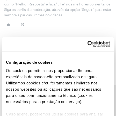
como "Melhor Resposta" e faça "Like" nos melhores comentários.
Siga os perfis da moderação, através da opção "Seguir", para estar
sempre a par das ultimas novidades.
Pedro Santos80
AUTOR
Forum|Forum|3 years ago
P
Enviado! Espero que me consigam ajudar.
Configuração de cookies
Os cookies permitem-nos proporcionar lhe uma
experiência de navegação personalizada e segura.
Utilizamos cookies e/ou ferramentas similares nos
nossos websites ou aplicações que são necessários
João H.
Forum|Forum|3 years ago
Precisa de ajuda?
para o seu bom funcionamento técnico (cookies
Agradecemos o seu testemunho
@Pedro Santos80
,
necessários para a prestação de serviço).
Recebemos a sua mensagem privada e estamos a acompanhar
este tema.
Caso aceite, poderemos utilizar cookies para analisar