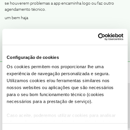
se houverem problemas a app encaminha logo ou faz outro
agendamento técnico.
um bem haja
O amigo Bruno ajuda
Configuração de cookies
Os cookies permitem-nos proporcionar lhe uma
Fartinha123456789
AUTOR
Forum|Forum|5 months ago
F
experiência de navegação personalizada e segura.
Utilizamos cookies e/ou ferramentas similares nos
Mas fiz isso de manhã e por isso mandaram o técnico que nada
nossos websites ou aplicações que são necessários
fez entrou e saiu,a sério...
Precisa de ajuda?
para o seu bom funcionamento técnico (cookies
necessários para a prestação de serviço).
Caso aceite, poderemos utilizar cookies para analisar
informação estatística (cookies de analítica), adaptar
este serviço às suas preferências e apresentar-lhe
Jose Rodrigues
Forum|Forum|5 months ago