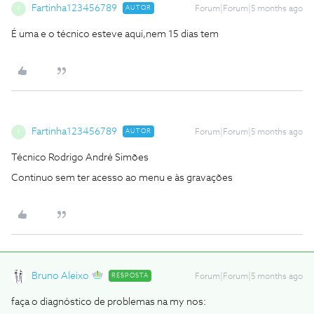
Fartinha123456789
AUTOR
Forum|Forum|5 months ago
F
É uma e o técnico esteve aqui,nem 15 dias tem
Fartinha123456789
AUTOR
Forum|Forum|5 months ago
F
Técnico Rodrigo André Simões
Continuo sem ter acesso ao menu e às gravações
Bruno Aleixo
RESPOSTA
Forum|Forum|5 months ago
faça o diagnóstico de problemas na my nos: