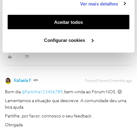
Ver mais detalhes
funcionalidades (cookies de personalização e
Mas fiz isso de manhã e por isso mandaram o técnico que nada
funcionalidade) e adaptar anúncios aos seus interesses
fez entrou e saiu,a sério...
(cookies de publicidade personalizada). Pode gerir a
Aceitar todos
experimente fazer a reposição dos parametros de fabrica da box
utilização dos cookies clicando em "
Configurar
seguindo os passos sugeridos no Tópico abaixo:
Cookies
".
Configurar cookies
Rafaela F.
Forum|Forum|5 months ago
Bom dia ​
@Fartinha123456789
, bem-vinda ao Fórum NOS. 😊
Lamentamos a situação que descreve. A comunidade deu uma
boa ajuda.
Partilhe, por favor, connosco o seu feedback.
Obrigada