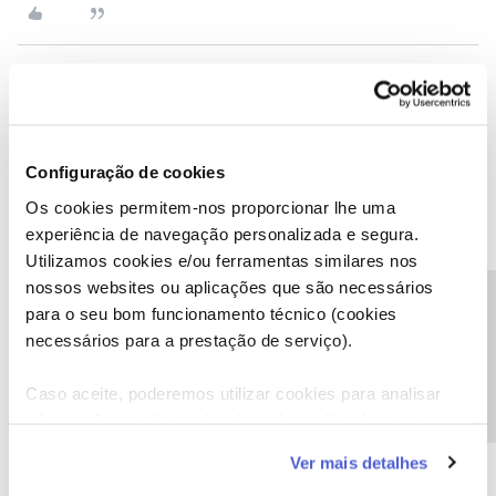
Olaf
Forum|Forum|8 months ago
então pronto aguarde
Configuração de cookies
Os cookies permitem-nos proporcionar lhe uma
experiência de navegação personalizada e segura.
Utilizamos cookies e/ou ferramentas similares nos
nossos websites ou aplicações que são necessários
Mário P.
Forum|Forum|8 months ago
Precisa de ajuda?
para o seu bom funcionamento técnico (cookies
@Carlos Godinho
, boa noite.
necessários para a prestação de serviço).
Pelo que indica já expôs a situação através de outros meios, pelo
que pedimos que, por favor, aguarde a resposta.
Caso aceite, poderemos utilizar cookies para analisar
Obrigado,
informação estatística (cookies de analítica), adaptar
este serviço às suas preferências e apresentar-lhe
Ver mais detalhes
funcionalidades (cookies de personalização e
Ajude a comunidade a encontrar informação relevante. Marque