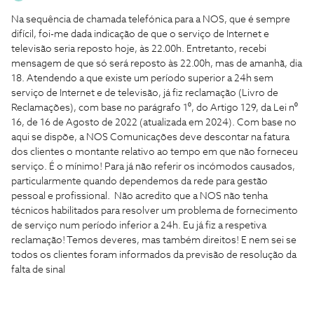
Na sequência de chamada telefónica para a NOS, que é sempre
difícil, foi-me dada indicação de que o serviço de Internet e
televisão seria reposto hoje, às 22.00h. Entretanto, recebi
mensagem de que só será reposto às 22.00h, mas de amanhã, dia
18. Atendendo a que existe um período superior a 24h sem
serviço de Internet e de televisão, já fiz reclamação (Livro de
Reclamações), com base no parágrafo 1⁰, do Artigo 129, da Lei n⁰
16, de 16 de Agosto de 2022 (atualizada em 2024). Com base no
aqui se dispõe, a NOS Comunicações deve descontar na fatura
dos clientes o montante relativo ao tempo em que não forneceu
serviço. É o mínimo! Para já não referir os incómodos causados,
particularmente quando dependemos da rede para gestão
pessoal e profissional. Não acredito que a NOS não tenha
técnicos habilitados para resolver um problema de fornecimento
de serviço num período inferior a 24h. Eu já fiz a respetiva
reclamação! Temos deveres, mas também direitos! E nem sei se
todos os clientes foram informados da previsão de resolução da
falta de sinal