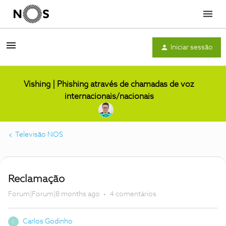
Menu
Iniciar sessão
Vishing | Phishing através de chamadas de voz
internacionais/nacionais
Televisão NOS
Reclamação
Forum|Forum|8 months ago
4 comentários
Carlos Godinho
C