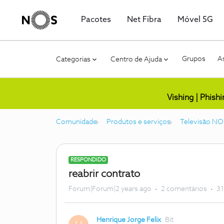
Pacotes
Net Fibra
Móvel 5G
Grupos
As
Categorias
Centro de Ajuda
Vishing | Phish
Comunidade
Produtos e serviços
Televisão NO
RESPONDIDO
reabrir contrato
Forum|Forum|2 years ago
2 comentários
31
Henrique Jorge Felix
Bit