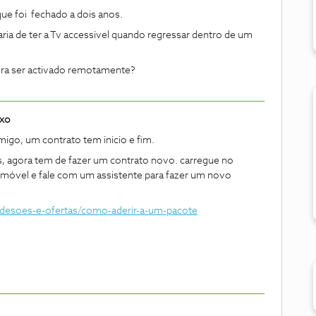
ue foi fechado a dois anos.
ia de ter a Tv accessivel quando regressar dentro de um
era ser activado remotamente?
ixo
igo, um contrato tem inicio e fim.
s, agora tem de fazer um contrato novo. carregue no
lemóvel e fale com um assistente para fazer um novo
adesoes-e-ofertas/como-aderir-a-um-pacote