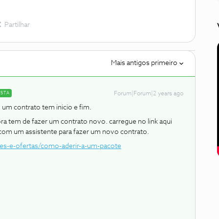
Partilhar
Mais antigos primeiro
OSTA
Forum|Forum|2 years ago
 um contrato tem inicio e fim.
ora tem de fazer um contrato novo. carregue no link aqui
 com um assistente para fazer um novo contrato.
es-e-ofertas/como-aderir-a-um-pacote