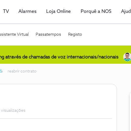
TV
Alarmes
Loja Online
Porquê a NOS
Aju
sistente Virtual
Passatempos
Registo
ing através de chamadas de voz internacionais/nacionais
S
reabrir contrato
 visualizações