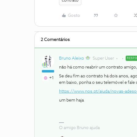
contrato
Gosto
2 Comentários
Bruno Aleixo
Super User
RESP
não há como reabrir um contrato amigo,
Se deu fim ao contrato há dois anos, ag
+1
em baixo, ponha o seu telemóvel e fale
https://www.nos.pt/ajuda/novas-adeso
um bem haja
O amigo Bruno ajuda