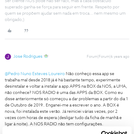
Ser cliente NOS pode não ser fácil, mas a cada obstáculo
superado ganha-se força para seguir em frente. Respeito por
quem se propõem ajudar sem nada em troca... nem mesmo um
obrigado;)
Jose Rodrigues
Forum|Forum|6 years ago
@Pedro Nuno Esteves Loureiro
Não conheço essa app se
trabalha mal desde 2018 já é há bastante tempo, experimente
desinstalar e voltar a instalar a app.
APPS na BOX da NOS, a UMA,
não conhece? NOS RADIO é uma das APPS da BOX. Como eu
disse anteriormente só começou a dar problemas a partir do dia 1
de Outubro de 2019.. Enganei-me a escrever o ano. A BOX é
nova, foi instalada este verão. Já reiniciei várias vezes, por 2
vezes com horas de espera (desligar tudo da ficha de manhã e
ligar à noite). A NOS RADIO não tem configurações.
Sim, tem razão, quando eu disse que não conheço é porque o