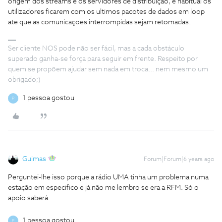
origem dos streams e os servidores de distribuiçao, é habitual os
utilizadores ficarem com os ultimos pacotes de dados em loop
ate que as comunicaçoes interrompidas sejam retomadas.
Ser cliente NOS pode não ser fácil, mas a cada obstáculo
superado ganha-se força para seguir em frente. Respeito por
quem se propõem ajudar sem nada em troca... nem mesmo um
obrigado;)
1 pessoa gostou
P
Guimas
Forum|Forum|6 years ago
Perguntei-lhe isso porque a rádio UMA tinha um problema numa
estação em especifico e já não me lembro se era a RFM. Só o
apoio saberá
1 pessoa gostou
P