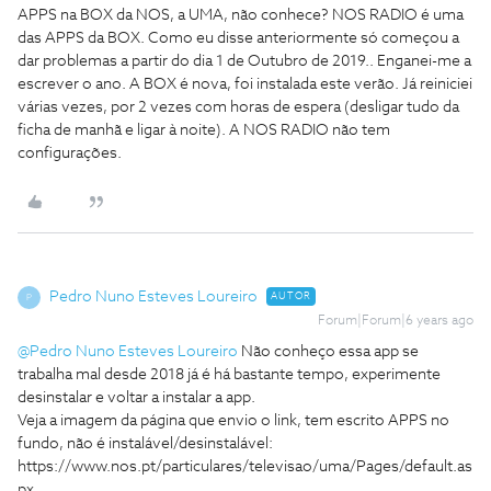
APPS na BOX da NOS, a UMA, não conhece? NOS RADIO é uma
das APPS da BOX. Como eu disse anteriormente só começou a
dar problemas a partir do dia 1 de Outubro de 2019.. Enganei-me a
escrever o ano. A BOX é nova, foi instalada este verão. Já reiniciei
várias vezes, por 2 vezes com horas de espera (desligar tudo da
ficha de manhã e ligar à noite). A NOS RADIO não tem
configurações.
Pedro Nuno Esteves Loureiro
AUTOR
P
Forum|Forum|6 years ago
@Pedro Nuno Esteves Loureiro
Não conheço essa app se
trabalha mal desde 2018 já é há bastante tempo, experimente
desinstalar e voltar a instalar a app.
Veja a imagem da página que envio o link, tem escrito APPS no
fundo, não é instalável/desinstalável:
https://www.nos.pt/particulares/televisao/uma/Pages/default.as
px