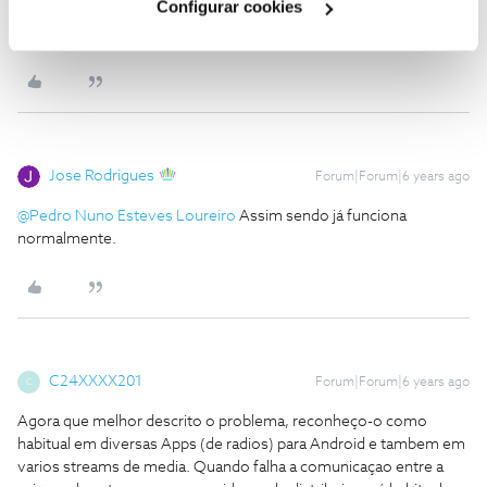
Configurar cookies
paragens). Depois não carrega mais. Leva-me a crer que é
problema da RFM.
Jose Rodrigues
Forum|Forum|6 years ago
@Pedro Nuno Esteves Loureiro
Assim sendo já funciona
normalmente.
C24XXXX201
Forum|Forum|6 years ago
C
Agora que melhor descrito o problema, reconheço-o como
habitual em diversas Apps (de radios) para Android e tambem em
varios streams de media. Quando falha a comunicaçao entre a