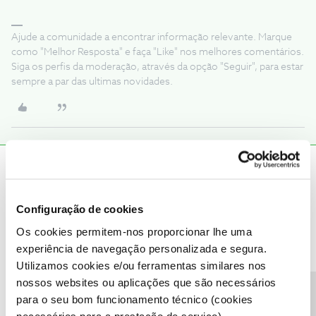
Ajude a comunidade a encontrar informação relevante. Marque
como "Melhor Resposta" e faça "Like" nos melhores comentários.
Siga os perfis da moderação, através da opção "Seguir", para estar
sempre a par das ultimas novidades.
Marcos Bernardo
AUTOR
Forum|Forum|1 year ago
M
Mas o pack sendo anual, a desativação fica marcado para daqui a
Configuração de cookies
um ano, só quero fazer o upgrade para poder ver na nostv
Os cookies permitem-nos proporcionar lhe uma
experiência de navegação personalizada e segura.
Utilizamos cookies e/ou ferramentas similares nos
nossos websites ou aplicações que são necessários
para o seu bom funcionamento técnico (cookies
João H.
Forum|Forum|1 year ago
necessários para a prestação de serviço).