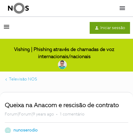
Menu
Iniciar sessão
Vishing | Phishing através de chamadas de voz
internacionais/nacionais
Televisão NOS
Queixa na Anacom e rescisão de contrato
Forum|Forum|9 years ago
1 comentário
nunoserodio
N