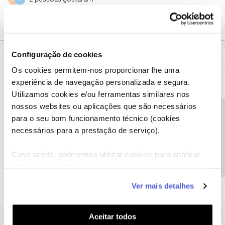
Configuração de cookies
1 Comentário
Os cookies permitem-nos proporcionar lhe uma
Ana M.
Forum|Forum|9 years ago
experiência de navegação personalizada e segura.
Utilizamos cookies e/ou ferramentas similares nos
Olá nunoserodio, bem-vindo à comunidade.
nossos websites ou aplicações que são necessários
Pedimos desculpa pela situação que nos conta. :(
Precisa de ajuda?
para o seu bom funcionamento técnico (cookies
Queremos ajudá-lo, mas sugerimos que contacte a nossa
Linha
necessários para a prestação de serviço).
de Apoio
. O Fórum NOS tem como objetivo ajudar a resolver
situações comuns a vários utilizadores.
Caso aceite, poderemos utilizar cookies para analisar
informação estatística (cookies de analítica), adaptar
Ajude a comunidade a encontrar informação relevante. Marque
este serviço às suas preferências e apresentar-lhe
como "Melhor Resposta" e faça "Like" nos melhores comentários.
Ver mais detalhes
funcionalidades (cookies de personalização e
funcionalidade) e adaptar anúncios aos seus interesses
(cookies de publicidade personalizada). Pode gerir a
Aceitar todos