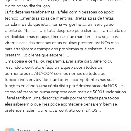
aguentasse a M...... de serviço que tem até lhes apetecer arranjar
o dito ponto distribuição...
Já fiz dezenas telefonemas, já falei com n pessoas do apoio
técnico....mentiras atrás de mentiras...tretas atrás de tretas
...nada mais do que isto ....uma vergonha .....um serviço ao
cliente de M.......... Um total desprezo pelo cliente .... Uma falta de
credibilidade nas equipas técnicas que mandam....ou seja, para
virem a casa das pessoas estas equipas prestam pra NOs mas
para arranjarem a trampa dos problemas que existem já não
prestam....o cliente que espere !....
Uma coisa é certa , ou reparam a avaria até dia 5 Janeiro ou
rescindo o contrato e faço uma queixa com todos os
pormenores na ANACOM com os nomes de todos os
funcionários envolvidos que foram incompetentes nas suas
funções enviando uma cópia disto pra Adminstracao da NOS...e ,
como até trabalho numa empresa com mais de 5000 funcionários
, farei também uma descrição mais pormenorizada para todos
eles saberem o que lhes pode acontecer é pensarem bem se
pretendem aderir ou renovar contrato com a NOS...
2 pessoas gostaram
B
L