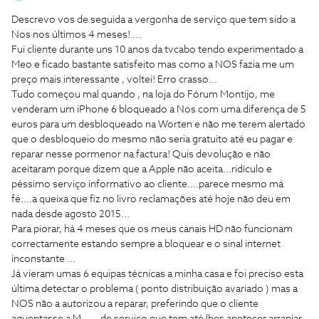
Descrevo vos de seguida a vergonha de serviço que tem sido a
Nos nos últimos 4 meses! ...
Fui cliente durante uns 10 anos da tvcabo tendo experimentado a
Meo e ficado bastante satisfeito mas como a NOS fazia me um
preço mais interessante , voltei! Erro crasso...
Tudo começou mal quando , na loja do Fórum Montijo, me
venderam um iPhone 6 bloqueado a Nos com uma diferença de 5
euros para um desbloqueado na Worten e não me terem alertado
que o desbloqueio do mesmo não seria gratuito até eu pagar e
reparar nesse pormenor na factura! Quis devolução e não
aceitaram porque dizem que a Apple não aceita...ridículo e
péssimo serviço informativo ao cliente....parece mesmo má
fé....a queixa que fiz no livro reclamações até hoje não deu em
nada desde agosto 2015...
Para piorar, há 4 meses que os meus canais HD não funcionam
correctamente estando sempre a bloquear e o sinal internet
inconstante ...
Já vieram umas 6 equipas técnicas a minha casa e foi preciso esta
última detectar o problema ( ponto distribuição avariado ) mas a
NOS não a autorizou a reparar, preferindo que o cliente