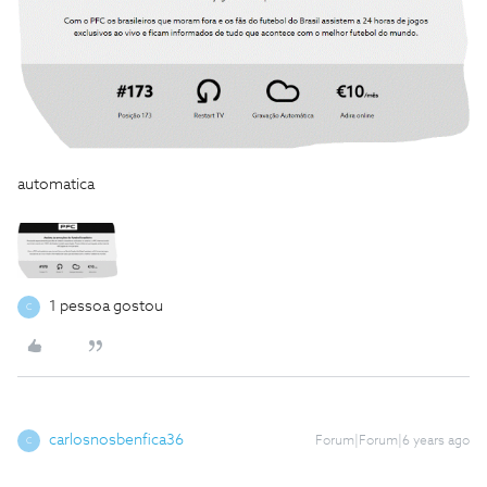
automatica
1 pessoa gostou
C
carlosnosbenfica36
Forum|Forum|6 years ago
C