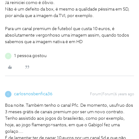
Já reiniciei como é óbvio.
Não é um defeito da box, é mesmo a qualidade péssima em SD,
pior ainda que a imagem da TVI, por exemplo.
Para um canal premium de futebol que custa 10 euros, é
absolutamente vergonhoso uma imagem assim, quando todos
sabemos que a imagem nativa é em HD
1 pessoa gostou
P
carlosnosbenfica36
Forum|Forum|6 years ago
C
Boa noite. Também tenho o canal Pfc. De momento, usufruo dos
3 meses grátis de canais premium por ser um novo contrato.
Tenho assistido aos jogos do brasileirão, como por exemplo,
hoje, ao jogo flamengo×santos, em que o Gabigol fez uma
golaço....
É de lamentar ter de pagar 10 euros por um canal Sd e que não