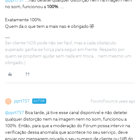
@pprt757
...não detetei qualquer distorção nem na imagem nem
no som, funcionou a
100%
. ...
Exatamente 100%.
Quem da o que tem a mais nao é obrigado 🤣
Ser cliente NOS pode não ser fácil, mas a cada obstáculo
superado ganha-se força para seguir em frente. Respeito por
quem se propõem ajudar sem nada em troca... nem mesmo um
obrigado;)
pprt757
AUTOR
Forum|Forum|6 years ago
P
@pprt757
Boa tarde, já tive esse canal disponível e não detetei
qualquer distorção nem na imagem nem no som, funcionou a
100%. Então, para que a moderação do Fórum possa intervir na
verificação dessa anomalia que acontece no seu serviço, deve
enviar por mensagem privada o seu numero de cliente ou NIB do