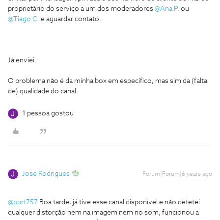
proprietário do serviço a um dos moderadores
@Ana P.
ou
@Tiago C.
e aguardar contato.
Já enviei.
O problema não é da minha box em específico, mas sim da (falta
de) qualidade do canal.
1 pessoa gostou
Jose Rodrigues
Forum|Forum|6 years ago
@pprt757
Boa tarde, já tive esse canal disponível e não detetei
qualquer distorção nem na imagem nem no som, funcionou a