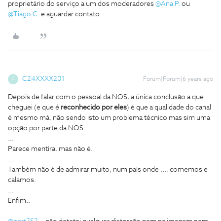
proprietário do serviço a um dos moderadores
@Ana P.
ou
@Tiago C.
e aguardar contato.
C24XXXX201
Forum|Forum|6 years ago
C
Depois de falar com o pessoal da NOS, a única conclusão a que
cheguei (e que é
reconhecido por eles
) é que a qualidade do canal
é mesmo má, não sendo isto um problema técnico mas sim uma
opção por parte da NOS.
...
Parece mentira. mas não é.
...
Também não é de admirar muito, num país onde ..., comemos e
calamos.
...
Enfim..