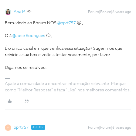
Ana P.
Forum|Forum|6 years ago
Bem-vindo ao Fórum NOS
@pprt757
🙂 ,
Olá
@Jose Rodrigues
🙂 ,
É o único canal em que verifica essa situação? Sugerimos que
reinicie a sua box e volte a testar novamente, por favor.
Diga-nos se resolveu.
Ajude a comunidade a encontrar informação relevante. Marque
como "Melhor Resposta" e faça "Like" nos melhores comentários.
pprt757
AUTOR
Forum|Forum|6 years ago
P