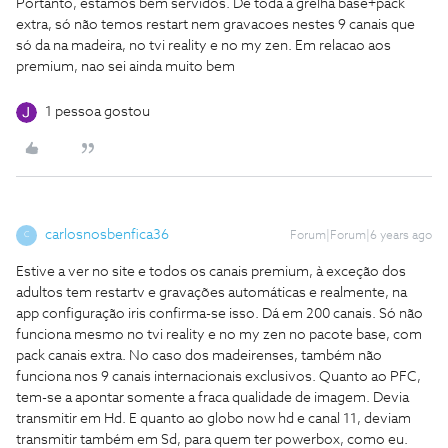
Portanto, estamos bem servidos. De toda a grelha base+pack
extra, só não temos restart nem gravacoes nestes 9 canais que
só da na madeira, no tvi reality e no my zen. Em relacao aos
premium, nao sei ainda muito bem
1 pessoa gostou
carlosnosbenfica36
Forum|Forum|6 years ago
C
Estive a ver no site e todos os canais premium, à exceção dos
adultos tem restartv e gravações automáticas e realmente, na
app configuração iris confirma-se isso. Dá em 200 canais. Só não
funciona mesmo no tvi reality e no my zen no pacote base, com
pack canais extra. No caso dos madeirenses, também não
funciona nos 9 canais internacionais exclusivos. Quanto ao PFC,
tem-se a apontar somente a fraca qualidade de imagem. Devia
transmitir em Hd. E quanto ao globo now hd e canal 11, deviam
transmitir também em Sd, para quem ter powerbox, como eu.