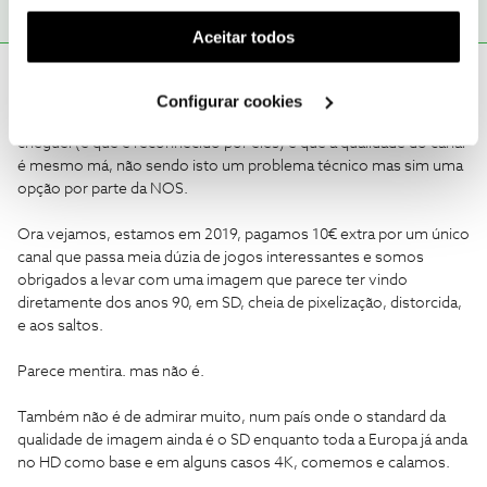
funcionalidade) e adaptar anúncios aos seus interesses
(cookies de publicidade personalizada). Pode gerir a
Aceitar todos
utilização dos cookies clicando em "
Configurar
pprt757
AUTOR
Forum|Forum|6 years ago
Cookies
".
P
Configurar cookies
Depois de falar com o pessoal da NOS, a única conclusão a que
cheguei (e que é reconhecido por eles) é que a qualidade do canal
é mesmo má, não sendo isto um problema técnico mas sim uma
opção por parte da NOS.
Ora vejamos, estamos em 2019, pagamos 10€ extra por um único
canal que passa meia dúzia de jogos interessantes e somos
obrigados a levar com uma imagem que parece ter vindo
diretamente dos anos 90, em SD, cheia de pixelização, distorcida,
e aos saltos.
Parece mentira. mas não é.
Também não é de admirar muito, num país onde o standard da
qualidade de imagem ainda é o SD enquanto toda a Europa já anda
no HD como base e em alguns casos 4K, comemos e calamos.