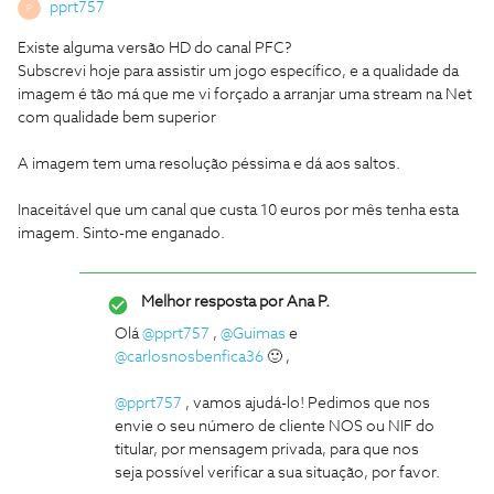
pprt757
P
Existe alguma versão HD do canal PFC?
Subscrevi hoje para assistir um jogo específico, e a qualidade da
imagem é tão má que me vi forçado a arranjar uma stream na Net
com qualidade bem superior
A imagem tem uma resolução péssima e dá aos saltos.
Inaceitável que um canal que custa 10 euros por mês tenha esta
imagem. Sinto-me enganado.
Melhor resposta por
Ana P.
Olá
@pprt757
,
@Guimas
e
@carlosnosbenfica36
🙂 ,
@pprt757
, vamos ajudá-lo! Pedimos que nos
envie o seu número de cliente NOS ou NIF do
titular, por mensagem privada, para que nos
seja possível verificar a sua situação, por favor.