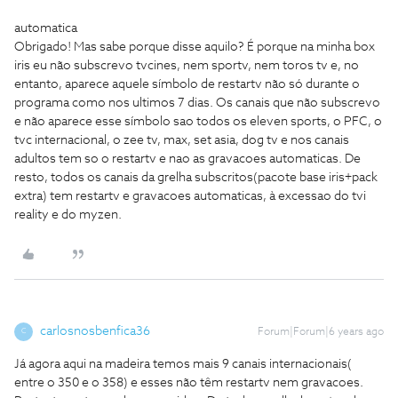
automatica
Obrigado! Mas sabe porque disse aquilo? É porque na minha box
iris eu não subscrevo tvcines, nem sportv, nem toros tv e, no
entanto, aparece aquele símbolo de restartv não só durante o
programa como nos ultimos 7 dias. Os canais que não subscrevo
e não aparece esse símbolo sao todos os eleven sports, o PFC, o
tvc internacional, o zee tv, max, set asia, dog tv e nos canais
adultos tem so o restartv e nao as gravacoes automaticas. De
resto, todos os canais da grelha subscritos(pacote base iris+pack
extra) tem restartv e gravacoes automaticas, à excessao do tvi
reality e do myzen.
carlosnosbenfica36
Forum|Forum|6 years ago
C
Já agora aqui na madeira temos mais 9 canais internacionais(
entre o 350 e o 358) e esses não têm restartv nem gravacoes.