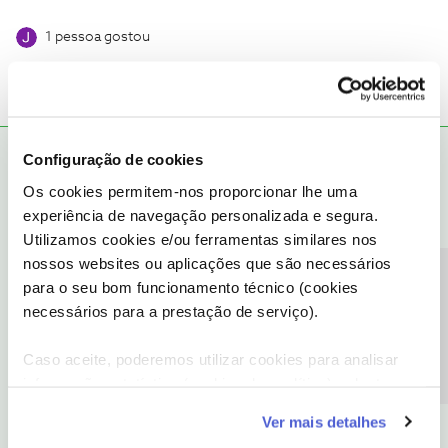
1 pessoa gostou
Configuração de cookies
Ana P.
RESPOSTA
Forum|Forum|6 years ago
Os cookies permitem-nos proporcionar lhe uma
Olá
@pprt757
,
@Guimas
e
@carlosnosbenfica36
🙂 ,
experiência de navegação personalizada e segura.
Utilizamos cookies e/ou ferramentas similares nos
@pprt757
, vamos ajudá-lo! Pedimos que nos envie o seu número
de cliente NOS ou NIF do titular, por mensagem privada, para que
nossos websites ou aplicações que são necessários
Precisa de ajuda?
nos seja possível verificar a sua situação, por favor.
para o seu bom funcionamento técnico (cookies
necessários para a prestação de serviço).
Obrigada
Caso aceite, poderemos utilizar cookies para analisar
Ajude a comunidade a encontrar informação relevante. Marque
informação estatística (cookies de analítica), adaptar
como "Melhor Resposta" e faça "Like" nos melhores comentários.
este serviço às suas preferências e apresentar-lhe
Ver mais detalhes
funcionalidades (cookies de personalização e