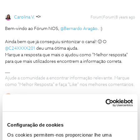
Carolina V.
Forum|Forum|8 years ago
Bem-vindo ao Fórum NOS,
@Bernardo Aragão
. :)
Ainda bem que já conseguiu sintonizar o canal! 🙂 O
@C24XXXX201
deu uma ótima ajuda.
Marque a resposta que mais o ajudou como "Melhor resposta"
para que mais utilizadores encontrem a informação correta.
Ajude a comunidade a encontrar informação relevante. Marque
como "Melhor Resposta" e faça "Like" nos melhores comentários.
1 pessoa gostou
B
Configuração de cookies
Os cookies permitem-nos proporcionar lhe uma
Ana_filipa_679
Forum|Forum|8 years ago
A