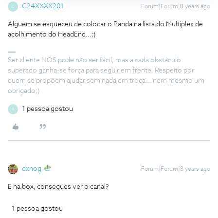
C24XXXX201
Forum|Forum|8 years ago
C
Alguem se esqueceu de colocar o Panda na lista do Multiplex de
acolhimento do HeadEnd...;)
Ser cliente NOS pode não ser fácil, mas a cada obstáculo
superado ganha-se força para seguir em frente. Respeito por
quem se propõem ajudar sem nada em troca... nem mesmo um
obrigado;)
1 pessoa gostou
A
dxnog
Forum|Forum|8 years ago
E na box, consegues ver o canal?
1 pessoa gostou