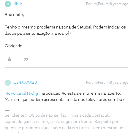
RMV
Forum|Forum|8 years ago
R
Boa noite,
Tenho o mesmo problema na zona de Setúbal. Podem indicar os
dados para sintonização manual pf?
Obrigado
C24XXXX201
Forum|Forum|8 years ago
C
Novo canal Nick jr.
na posiçao 46 esta a emitir em sinal aberto.
Mais um que podem acrescentar a lista nos televisores sem box.
Ser cliente NOS pode não ser fácil, mas a cada obstáculo
superado ganha-se força para seguir em frente. Respeito por
quem se propõem ajudar sem nada em troca... nem mesmo um