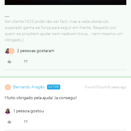
Ser cliente NOS pode não ser fácil, mas a cada obstáculo
superado ganha-se força para seguir em frente. Respeito por
quem se propõem ajudar sem nada em troca... nem mesmo um
obrigado;)
2 pessoas gostaram
B
Bernardo Aragão
AUTOR
Forum|Forum|8 years ago
B
Muito obrigado pela ajuda! Ja consegui!
1 pessoa gostou