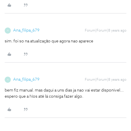
Ana_filipa_679
Forum|Forum|8 years ago
A
sim. foi so na atualização que agora nao aparece
Ana_filipa_679
Forum|Forum|8 years ago
A
bem fiz manual. mas daqui a uns dias ja nao vai estar disponivel...
espero que a Nos até lá consiga fazer algo.