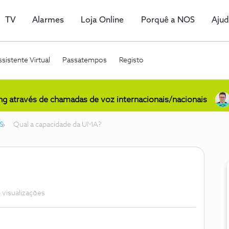
TV
Alarmes
Loja Online
Porquê a NOS
Aju
sistente Virtual
Passatempos
Registo
ing através de chamadas de voz internacionais/nacionais
S
Qual a capacidade da UMA?
 visualizações