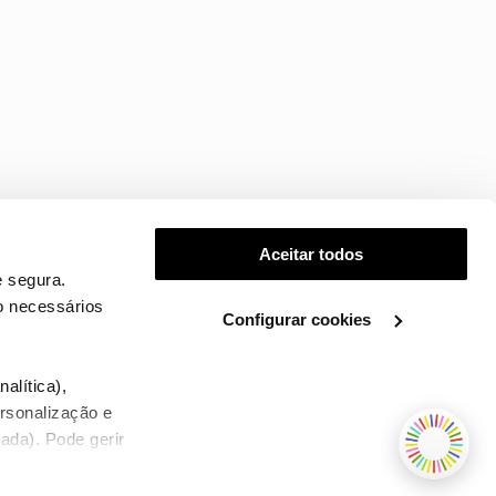
Aceitar todos
 segura.
o necessários
Configurar cookies
.
alítica),
ersonalização e
ada). Pode gerir
TERMOS E CONDIÇÕES
WHOLESALE