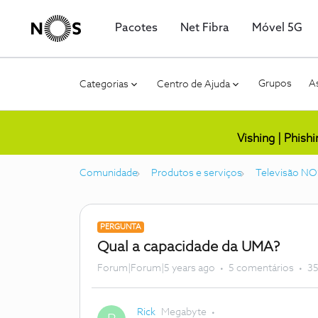
Pacotes
Net Fibra
Móvel 5G
Grupos
As
Categorias
Centro de Ajuda
Vishing | Phish
Comunidade
Produtos e serviços
Televisão NO
PERGUNTA
Qual a capacidade da UMA?
Forum|Forum|5 years ago
5 comentários
35
Rick
Megabyte