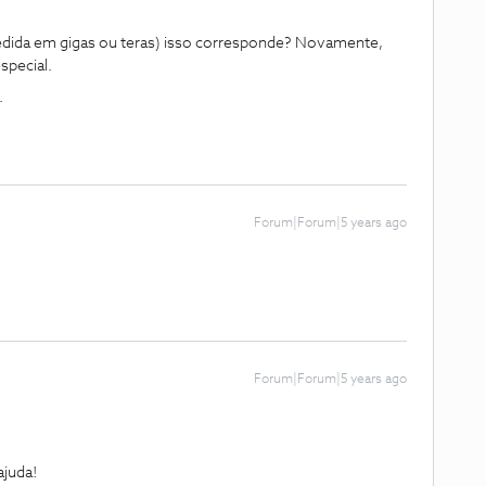
edida em gigas ou teras) isso corresponde? Novamente,
special.
.
Forum|Forum|5 years ago
Forum|Forum|5 years ago
juda!