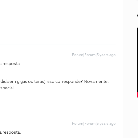
Forum|Forum|5 years ago
a resposta.
edida em gigas ou teras) isso corresponde? Novamente,
special.
Forum|Forum|5 years ago
a resposta.