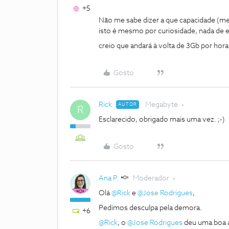
+5
Não me sabe dizer a que capacidade (m
isto é mesmo por curiosidade, nada de e
creio que andará à volta de 3Gb por hora
Gosto
Rick
Megabyte
AUTOR
R
Esclarecido, obrigado mais uma vez. ;-)
Gosto
Ana P.
Moderador
Olá
@Rick
e
@Jose Rodrigues
,
Pedimos desculpa pela demora.
+6
@Rick
, o
@Jose Rodrigues
deu uma boa a