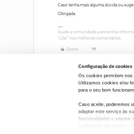
Caso tenha mais alguma dúvida ou suges
Obrigada
Ajude a comunidade a encontrar inform
"Like" nos melhores comentários.
Gosto
Configuração de cookies
Os cookies permitem-nos 
Utilizamos cookies e/ou f
para o seu bom funcioname
Caso aceite, poderemos uti
adaptar este serviço às su
funcionalidade) e adaptar 
a utilização dos cookies c
CONTACTOS
POLÍTICA DE P