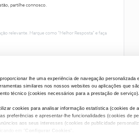
tão, partilhe connosco.
ação relevante. Marque como "Melhor Resposta" e faça
proporcionar lhe uma experiência de navegação personalizada e
erramentas similares nos nossos websites ou aplicações que sã
nto técnico (cookies necessários para a prestação de serviço)
lizar cookies para analisar informação estatística (cookies de an
as preferências e apresentar-lhe funcionalidades (cookies de p
Condições do Fórum NOS
Accessibility statement
anúncios aos seus interesses (cookies de publicidade personaliz
licando em "
Configurar Cookies
".
RIVACIDADE
CONFIGURAR COOKIES
QUALIDADE DE SERVIÇO