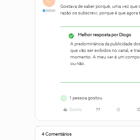
C
Gostava de saber porquê, uma vez que os
razão os subscrevi, porque é que agora 
Melhor resposta por
Diogo
A predominância da publicidade dos 
que vão ser exibidos no canal, e tr
momento. A meu ver é um comport
ou não.
1 pessoa gostou
P
Gosto
4 Comentários