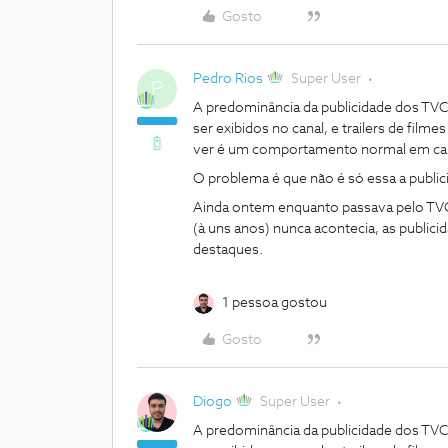
Gosto
Pedro Rios
Super User
P
A predominância da publicidade dos TVCi
ser exibidos no canal, e trailers de fi
ver é um comportamento normal em can
O problema é que não é só essa a public
Ainda ontem enquanto passava pelo TVC
(à uns anos) nunca acontecia, as public
destaques.
1 pessoa gostou
Gosto
Diogo
Super User
A predominância da publicidade dos TVCi