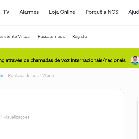
TV
Alarmes
Loja Online
Porquê a NOS
Aju
sistente Virtual
Passatempos
Registo
ing através de chamadas de voz internacionais/nacionais
S
Publicidade nos TVCine
1 visualizações