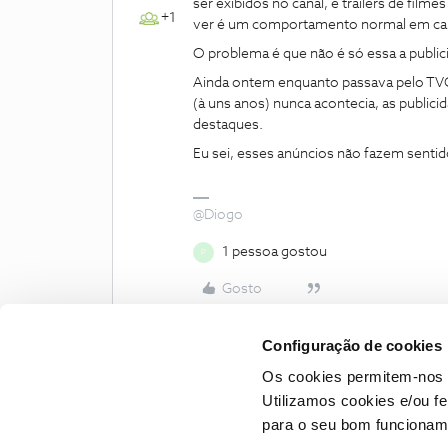
ser exibidos no canal, e trailers de fi
+1
ver é um comportamento normal em can
O problema é que não é só essa a public
Ainda ontem enquanto passava pelo TVC
(à uns anos) nunca acontecia, as public
destaques.
Eu sei, esses anúncios não fazem senti
@Diogo
1 pessoa gostou
P
Gosto
Configuração de cookies
Os cookies permitem-nos 
Utilizamos cookies e/ou f
para o seu bom funcioname