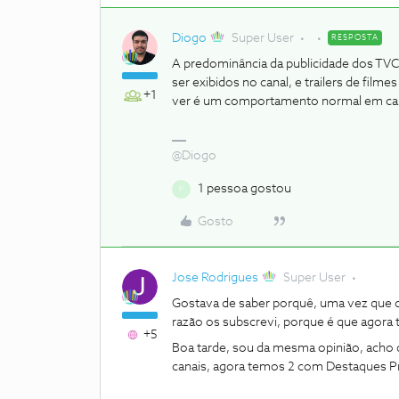
Diogo
Super User
RESPOSTA
A predominância da publicidade dos TVCi
ser exibidos no canal, e trailers de fi
+1
ver é um comportamento normal em can
@Diogo
1 pessoa gostou
P
Gosto
Jose Rodrigues
Super User
Gostava de saber porquê, uma vez que os
razão os subscrevi, porque é que agora 
+5
Boa tarde, sou da mesma opinião, acho
canais, agora temos 2 com Destaques P