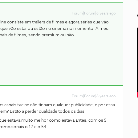
Forum|Forum|6 years ago
ne consiste em trailers de filmes e agora séries que vão
lmes que vão estar ou estão no cinema no momento. A meu
ais de filmes, sendo premium ou não.
Forum|Forum|6 years ago
 canais tvcine não tinham qualquer publicidade, e por essa
têm? Estão a perder qualidade todos os dias.
 que estava muito melhor como estava antes, com os 5
romocionais o 17 e o 54