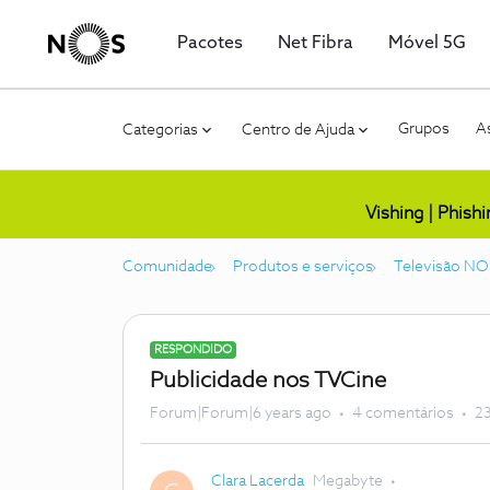
Pacotes
Net Fibra
Móvel 5G
Grupos
As
Categorias
Centro de Ajuda
Vishing | Phish
Comunidade
Produtos e serviços
Televisão NO
RESPONDIDO
Publicidade nos TVCine
Forum|Forum|6 years ago
4 comentários
23
Clara Lacerda
Megabyte