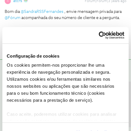
atcrs
Forum|Forum|3 years ago
A
Bom dia
@SandraRSSFernandes
, envie mensagem privada para
@Fórum
acompanhada do seu número de cliente e a pergunta.
1 pessoa gostou
Configuração de cookies
Os cookies permitem-nos proporcionar lhe uma
João H.
RESPOSTA
Forum|Forum|3 years ago
experiência de navegação personalizada e segura.
Boa tarde
@SandraRSSFernandes
,
Utilizamos cookies e/ou ferramentas similares nos
nossos websites ou aplicações que são necessários
Agradecemos a sua mensagem.
Precisa de ajuda?
para o seu bom funcionamento técnico (cookies
As campanhas apresentadas a clientes são dinâmicas, pelo que
necessários para a prestação de serviço).
sugerimos que consulte as ofertas que temos para si através do
menu “Ofertas para si” na sua box. Saiba mais:
Caso aceite, poderemos utilizar cookies para analisar
Obrigado
informação estatística (cookies de analítica), adaptar
este serviço às suas preferências e apresentar-lhe