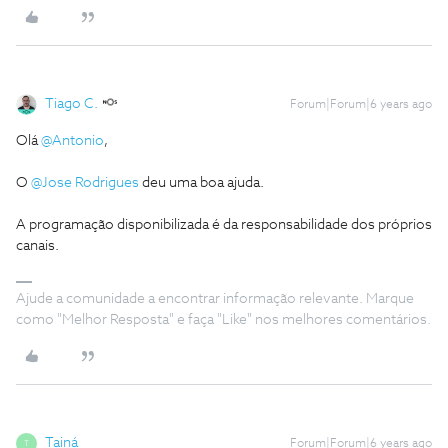
Tiago C.
Forum|Forum|6 years ago
Olá
@Antonio
,
O
@Jose Rodrigues
deu uma boa ajuda.
A programação disponibilizada é da responsabilidade dos próprios
canais.
Ajude a comunidade a encontrar informação relevante. Marque
como "Melhor Resposta" e faça "Like" nos melhores comentários.
Tainá
Forum|Forum|6 years ago
T