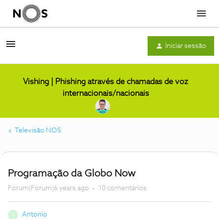
Menu
Iniciar sessão
Vishing | Phishing através de chamadas de voz
internacionais/nacionais
Televisão NOS
Programação da Globo Now
Forum|Forum|6 years ago
10 comentários
Antonio
A