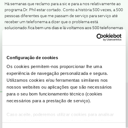
Há semanas que reclamo para a sic e para a nos relativamente ao
programa Dr. Phil estar cortado. Conto a história 500 vezes, a 500
pessoas diferentes que me passam de serviço para serviço até
receber um telefonema a dizer que o problema está
solucionado.fica bem uns dias e lá voltamos aos 500 telefonemas
e começa tudo de novo.
Enfim! Mesmo de terceiro mundo. As chefias não devem ter
qualidade nenhuma porque os funcionários parecem esforçados.
As pessoas na generalidade também acham que a nos baixou
Configuração de cookies
brutalmente de qualidade.
na minha TV é igual, começa depois da
hora e dá durante muito pouco tempo. É o que se passa consigo ?
Os cookies permitem-nos proporcionar lhe uma
experiência de navegação personalizada e segura.
Utilizamos cookies e/ou ferramentas similares nos
nossos websites ou aplicações que são necessários
Precisa de ajuda?
para o seu bom funcionamento técnico (cookies
Gabriela Nunes
AUTOR
Forum|Forum|7 years ago
necessários para a prestação de serviço).
G
Exactamente. Com a agravante que se tento continuar a ver o
Caso aceite, poderemos utilizar cookies para analisar
programa seguinte, este começa do princípio impossibilitando
informação estatística (cookies de analítica), adaptar
completamente ver o programa que quero ver completo. A SIC