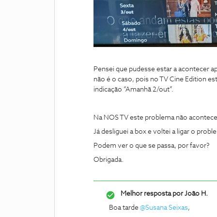
Pensei que pudesse estar a acontecer 
não é o caso, pois no TV Cine Edition 
indicação “Amanhã 2/out”.
Na NOS TV este problema não acontece
Já desliguei a box e voltei a ligar o pr
Podem ver o que se passa, por favor?
Obrigada.
Melhor resposta por
João H.
Boa tarde ​
@Susana Seixas
,