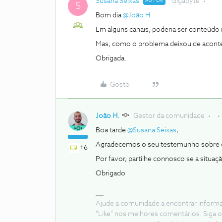
Susana Seixas
Gigabyte
AUTOR
S
Bom dia ​
@João H.
Em alguns canais, poderia ser conteúdo 
Mas, como o problema deixou de acontec
Obrigada.
Gosto
João H.
Gestor da comunidade
Boa tarde ​
@Susana Seixas
,
Agradecemos o seu testemunho sobre est
+6
Por favor, partilhe connosco se a situaçã
Obrigado
Ajude a comunidade a encontrar inform
"Like" nos melhores comentários. Siga o