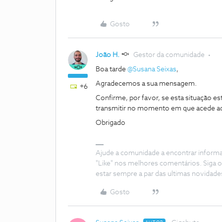
Gosto
João H.
Gestor da comunidade
Boa tarde ​
@Susana Seixas
,
Agradecemos a sua mensagem.
+6
Confirme, por favor, se esta situação es
transmitir no momento em que acede ao
Obrigado
Ajude a comunidade a encontrar inform
"Like" nos melhores comentários. Siga o
estar sempre a par das ultimas novidade
Gosto