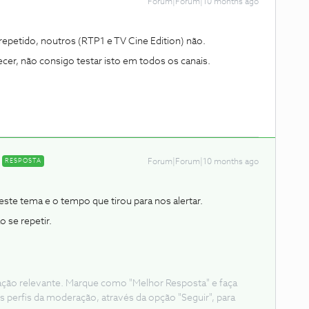
Forum|Forum|10 months ago
repetido, noutros (RTP1 e TV Cine Edition) não.
er, não consigo testar isto em todos os canais.
RESPOSTA
Forum|Forum|10 months ago
e tema e o tempo que tirou para nos alertar.
o se repetir.
ação relevante. Marque como "Melhor Resposta" e faça
s perfis da moderação, através da opção "Seguir", para