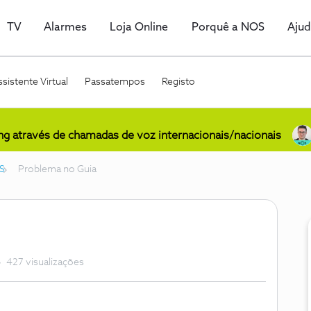
TV
Alarmes
Loja Online
Porquê a NOS
Aju
sistente Virtual
Passatempos
Registo
ing através de chamadas de voz internacionais/nacionais
S
Problema no Guia
427 visualizações