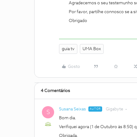
Agradecemos o seu testemunho sobr
Por favor, partilhe connosco se a si
Obrigado
guia tv
UMA Box
Gosto
4 Comentários
Susana Seixas
Gigabyte
AUTOR
S
Bom dia.
Verifiquei agora (1 de Outubro às 8:50) 
Obrigada.