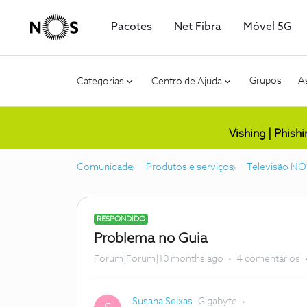
Pacotes
Net Fibra
Móvel 5G
Grupos
As
Categorias
Centro de Ajuda
Vishing | Phish
Comunidade
Produtos e serviços
Televisão NO
RESPONDIDO
Problema no Guia
Forum|Forum|10 months ago
4 comentários
Susana Seixas
Gigabyte