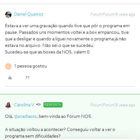
Daniel Queiroz
Forum|Forum|8 years ago
Estava a ver uma gravação quando tive que pôr o programa em
pause. Passados uns momentos voltei e a box empancou, tive
que a desligar e quando a liguei novamente o programa já não
estava no arquivo. Não sei o que se sucedeu.
Sucedeu-se que as boxes da NOS, valem 0.
1 pessoa gostou
A
Carolina V.
RESPOSTA
Forum|Forum|8 years ago
Olá,
@anadiasss
, bem-vinda ao Fórum NOS.
A situação voltou a acontecer? Conseguiu voltar a ver o
programa sem dificuldades?