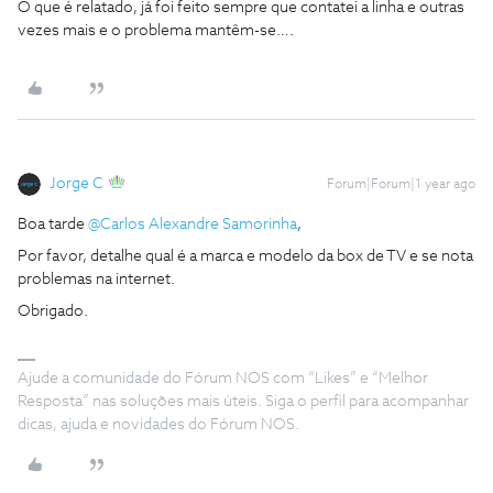
O que é relatado, já foi feito sempre que contatei a linha e outras
vezes mais e o problema mantêm-se….
Jorge C
Forum|Forum|1 year ago
Boa tarde ​
@Carlos Alexandre Samorinha
,
Por favor, detalhe qual é a marca e modelo da box de TV e se nota
problemas na internet.
Obrigado.
Ajude a comunidade do Fórum NOS com “Likes” e “Melhor
Resposta” nas soluções mais úteis. Siga o perfil para acompanhar
dicas, ajuda e novidades do Fórum NOS.