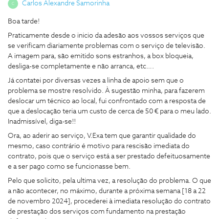
Carlos Alexandre Samorinha
C
Boa tarde!
Praticamente desde o inicio da adesão aos vossos serviços que
se verificam diariamente problemas com o serviço de televisão.
A imagem para, são emitido sons estranhos, a box bloqueia,
desliga-se completamente e não arranca, etc….
Já contatei por diversas vezes a linha de apoio sem que o
problema se mostre resolvido. À sugestão minha, para fazerem
deslocar um técnico ao local, fui confrontado com a resposta de
que a deslocação teria um custo de cerca de 50 € para o meu lado.
Inadmissível, diga-se!!
Ora, ao aderir ao serviço, V.Exa tem que garantir qualidade do
mesmo, caso contrário é motivo para rescisão imediata do
contrato, pois que o serviço está a ser prestado defeituosamente
e a ser pago como se funcionasse bem.
Pelo que solicito, pela ultima vez, a resolução do problema. O que
a não acontecer, no máximo, durante a próxima semana [18 a 22
de novembro 2024], procederei à imediata resolução do contrato
de prestação dos serviços com fundamento na prestação