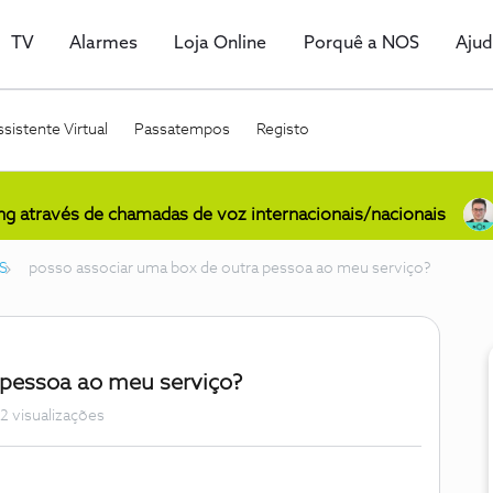
TV
Alarmes
Loja Online
Porquê a NOS
Aju
sistente Virtual
Passatempos
Registo
ing através de chamadas de voz internacionais/nacionais
S
posso associar uma box de outra pessoa ao meu serviço?
 pessoa ao meu serviço?
2 visualizações