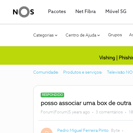
Pacotes
Net Fibra
Móvel 5G
Grupos
As
Categorias
Centro de Ajuda
Vishing | Phish
Comunidade
Produtos e serviços
Televisão NO
RESPONDIDO
posso associar uma box de outra
Forum|Forum|5 years ago
3 comentários
18
Pedro Miguel Ferreira Pinto
Byte