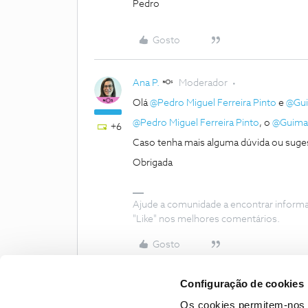
Pedro
Gosto
Ana P.
Moderador
Olá
@Pedro Miguel Ferreira Pinto
e
@Gu
@Pedro Miguel Ferreira Pinto
, o
@Guima
+6
Caso tenha mais alguma dúvida ou suges
Obrigada
Ajude a comunidade a encontrar inform
"Like" nos melhores comentários.
Gosto
Configuração de cookies
Os cookies permitem-nos 