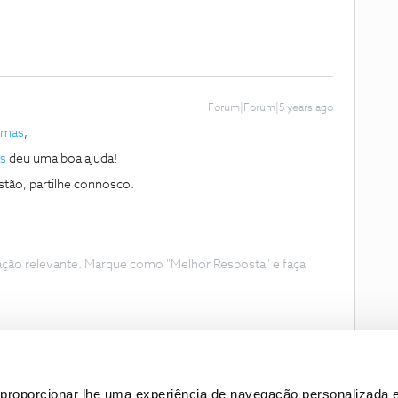
Forum|Forum|5 years ago
imas
,
s
deu uma boa ajuda!
tão, partilhe connosco.
ação relevante. Marque como "Melhor Resposta" e faça
proporcionar lhe uma experiência de navegação personalizada e