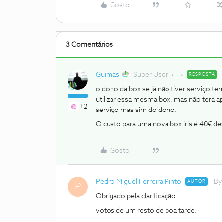
Gosto
3 Comentários
Guimas
Super User
RESPOSTA
o dono da box se já não tiver serviço t
utilizar essa mesma box, mas não terá ap
+2
serviço mas sim do dono.
O custo para uma nova box iris é 40€ de
Gosto
Pedro Miguel Ferreira Pinto
By
AUTOR
P
Obrigado pela clarificação.
votos de um resto de boa tarde.