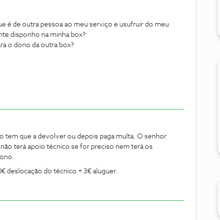
 que é de outra pessoa ao meu serviço e usufruir do meu
nte disponho na minha box?
ara o dono da outra box?
iço tem que a devolver ou depois paga multa. O senhor
não terá apoio técnico se for preciso nem terá os
dono.
0€ deslocação do técnico + 3€ aluguer.