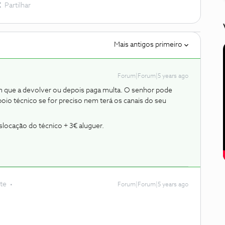
Partilhar
Mais antigos primeiro
Forum|Forum|5 years ago
em que a devolver ou depois paga multa. O senhor pode
oio técnico se for preciso nem terá os canais do seu
slocação do técnico + 3€ aluguer.
te
Forum|Forum|5 years ago