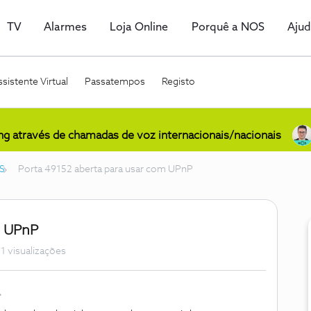
TV
Alarmes
Loja Online
Porquê a NOS
Aju
sistente Virtual
Passatempos
Registo
ing através de chamadas de voz internacionais/nacionais
S
Porta 49152 aberta para usar com UPnP
m UPnP
1 visualizações