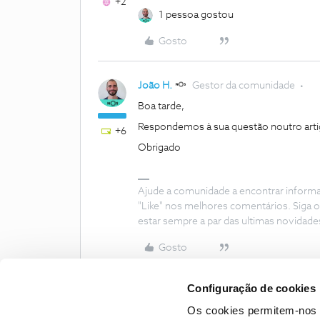
+2
1 pessoa gostou
Gosto
João H.
Gestor da comunidade
Boa tarde,
Respondemos à sua questão noutro art
+6
Obrigado
Ajude a comunidade a encontrar inform
"Like" nos melhores comentários. Siga o
estar sempre a par das ultimas novidade
Gosto
Configuração de cookies
Os cookies permitem-nos 