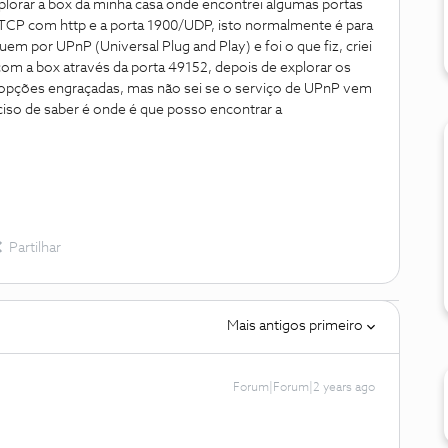
lorar a box da minha casa onde encontrei algumas portas
CP com http e a porta 1900/UDP, isto normalmente é para
em por UPnP (Universal Plug and Play) e foi o que fiz, criei
m a box através da porta 49152, depois de explorar os
 opções engraçadas, mas não sei se o serviço de UPnP vem
ciso de saber é onde é que posso encontrar a
Partilhar
Mais antigos primeiro
Forum|Forum|2 years ago