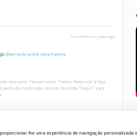
Forum|Forum|2 years ago
igo
@bernardo andré vieira martins
.
ação relevante. Marque como "Melhor Resposta" e faça
s perfis da moderação, através da opção "Seguir", para
s.
proporcionar lhe uma experiência de navegação personalizada e