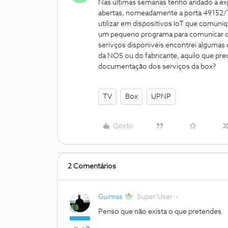
Nas últimas semanas tenho andado a exp
abertas, nomeadamente a porta 49152/T
utilizar em dispositivos IoT que comuniqu
um pequeno programa para comunicar co
serivços disponivéis encontrei algumas
da NOS ou do fabricante, aquilo que pre
documentação dos serviços da box?
TV
Box
UPNP
Gosto
2 Comentários
Guimas
Super User
Penso que não exista o que pretendes