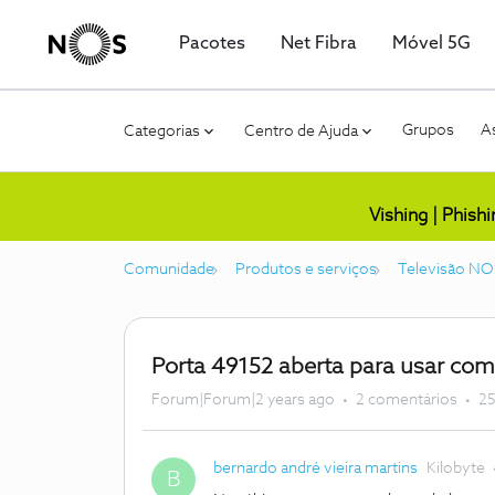
Pacotes
Net Fibra
Móvel 5G
Grupos
As
Categorias
Centro de Ajuda
Vishing | Phish
Comunidade
Produtos e serviços
Televisão NO
Porta 49152 aberta para usar co
Forum|Forum|2 years ago
2 comentários
25
bernardo andré vieira martins
Kilobyte
B