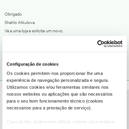
Obrigado
Shahlo Alikulova.
Vá a uma loja e solicite um novo.
Penso que é gratuito.
1 pessoa gostou
Configuração de cookies
Os cookies permitem-nos proporcionar lhe uma
experiência de navegação personalizada e segura.
Utilizamos cookies e/ou ferramentas similares nos
João H.
Forum|Forum|4 years ago
nossos websites ou aplicações que são necessários
Precisa de ajuda?
Boa tarde
@Shakhlo Alikulova
,
para o seu bom funcionamento técnico (cookies
Agradecemos a sua mensagem.
necessários para a prestação de serviço).
O
@dxnog
prestou uma boa ajuda a esclarecer.
Caso aceite, poderemos utilizar cookies para analisar
Saiba
aqui
qual a loja NOS mais próxima de si.
informação estatística (cookies de analítica), adaptar