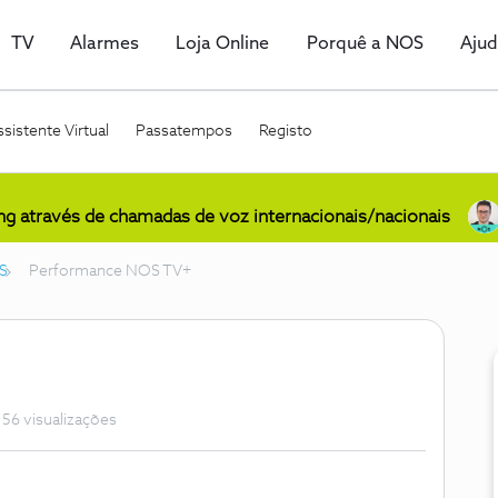
TV
Alarmes
Loja Online
Porquê a NOS
Aju
sistente Virtual
Passatempos
Registo
ing através de chamadas de voz internacionais/nacionais
S
Performance NOS TV+
56 visualizações