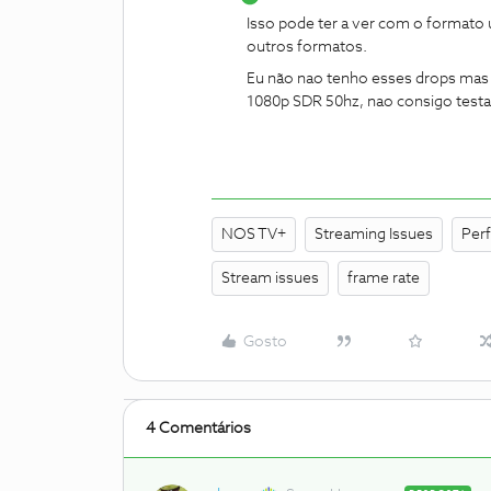
Isso pode ter a ver com o formato
outros formatos.
Eu não nao tenho esses drops mas a
1080p SDR 50hz, nao consigo tes
NOS TV+
Streaming Issues
Per
Stream issues
frame rate
Gosto
4 Comentários