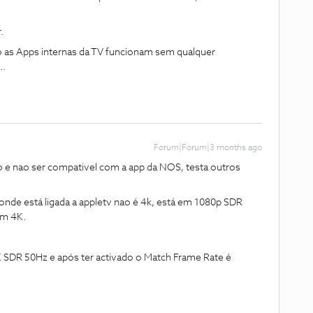
.
 as Apps internas da TV funcionam sem qualquer
..
Forum|Forum|3 months ago
o e nao ser compativel com a app da NOS, testa outros
onde está ligada a appletv nao é 4k, está em 1080p SDR
em 4K.
4K SDR 50Hz e após ter activado o Match Frame Rate é