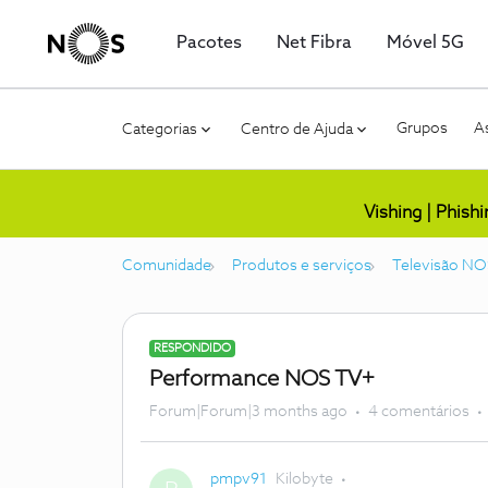
Pacotes
Net Fibra
Móvel 5G
Grupos
As
Categorias
Centro de Ajuda
Vishing | Phish
Comunidade
Produtos e serviços
Televisão NO
RESPONDIDO
Performance NOS TV+
Forum|Forum|3 months ago
4 comentários
pmpv91
Kilobyte