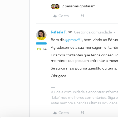
2 pessoas gostaram
Gosto
Rafaela F.
Gestor da comunidade
Bom dia ​
@pmpv91
, bem-vindo ao Fóru
Agradecemos a sua mensagem e, também
+4
Ficamos contentes que tenha conseguido 
membros que possam enfrentar a mesma
Se surgir mais alguma questão ou tema, 
Obrigada
Ajude a comunidade a encontrar inform
"Like" nos melhores comentários. Siga o
estar sempre a par das últimas novidade
Gosto