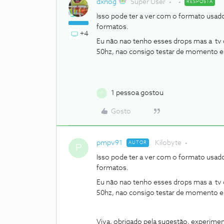
dxnog
Super User
RESPOSTA
Isso pode ter a ver com o formato usad
formatos.
+4
Eu não nao tenho esses drops mas a tv 
50hz, nao consigo testar de momento 
1 pessoa gostou
P
Gosto
pmpv91
Kilobyte
AUTOR
P
Isso pode ter a ver com o formato usad
formatos.
Eu não nao tenho esses drops mas a tv 
50hz, nao consigo testar de momento 
Viva, obrigado pela sugestão, experime