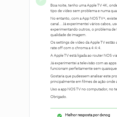
P
Boa noite, tenho uma Apple TV 4K, onde
tipo de vídeo sem problema e numa quali
No entanto, com a App NOS TV+, exist
canal... Já experimentei vários cabos, 
experimentando outros, o problema de 
qualidade de imagem.
Os settings de vídeo da Apple TV estã
rate off com o chroma a 4:4:4.
A Apple TV está ligada ao router NOS v
Já experimentei a televisão com as app
funcionam perfeitamente sem quaisquer
Gostaria que pudessem analisar este p
principalmente em filmes de ação onde
Uso a app NOS TV no computador, no te
Obrigado.
Melhor resposta por
dxnog