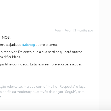
Forum|Forum|3 months ago
m NOS.
, a ajuda do ​
@dxnog
sobre o tema.
resolver. De certo que a sua partilha ajudará outros
 dificuldade.
partilhe connosco. Estamos sempre aqui para ajudar.
ação relevante. Marque como "Melhor Resposta" e faça
s perfis da moderação, através da opção "Seguir", para
s.