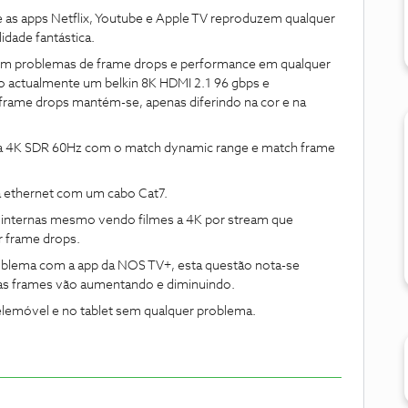
 as apps Netflix, Youtube e Apple TV reproduzem qualquer
dade fantástica.
em problemas de frame drops e performance em qualquer
uso actualmente um belkin 8K HDMI 2.1 96 gbps e
frame drops mantém-se, apenas diferindo na cor e na
o a 4K SDR 60Hz com o match dynamic range e match frame
ia ethernet com um cabo Cat7.
s internas mesmo vendo filmes a 4K por stream que
 frame drops.
roblema com a app da NOS TV+, esta questão nota-se
 as frames vão aumentando e diminuindo.
lemóvel e no tablet sem qualquer problema.