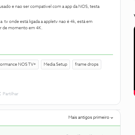
 usado e nao ser compativel com a app da NOS, testa
 tv onde está ligada a appletv nao é 4k, está em
tar de momento em 4K.
formance NOS TV+
Media Setup
frame drops
Partilhar
Mais antigos primeiro