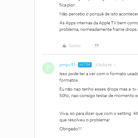
fica pior.
Não percebo o porquê de isto acontecer
As Apps internas da Apple TV bem como
problema, nomeadamente frame drops.
Gosto
pmpv91
Kilobyte
AUTOR
P
Isso pode ter a ver com o formato usad
formatos.
Eu não nao tenho esses drops mas a tv 
50hz, nao consigo testar de momento 
Viva, só para dizer que com o setting: 
que resolveu o problema!
Obrigado!!!