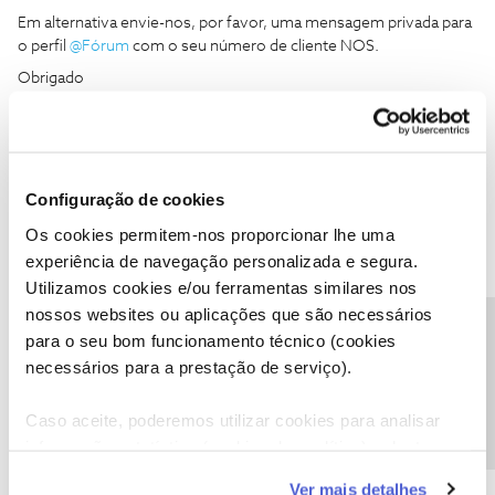
Em alternativa envie-nos, por favor, uma mensagem privada para
o perfil
@Fórum
com o seu número de cliente NOS.
Obrigado
Ajude a comunidade a encontrar informação relevante. Marque
como "Melhor Resposta" e faça "Like" nos melhores comentários.
Siga os perfis da moderação, através da opção "Seguir", para estar
Configuração de cookies
sempre a par das ultimas novidades.
Os cookies permitem-nos proporcionar lhe uma
1 pessoa gostou
experiência de navegação personalizada e segura.
A
Utilizamos cookies e/ou ferramentas similares nos
nossos websites ou aplicações que são necessários
Precisa de ajuda?
para o seu bom funcionamento técnico (cookies
necessários para a prestação de serviço).
ANA CAROLINA BATALHA FILIPE
AUTOR
A
Caso aceite, poderemos utilizar cookies para analisar
Forum|Forum|4 years ago
informação estatística (cookies de analítica), adaptar
Bom dia, entretanto já liguei para o apoio técnico como sugerido
e o senhor com quem falei não conseguiu resolver passou o caso
este serviço às suas preferências e apresentar-lhe
Ver mais detalhes
para a segunda linha de apoio técnico e para aguardar 24h que