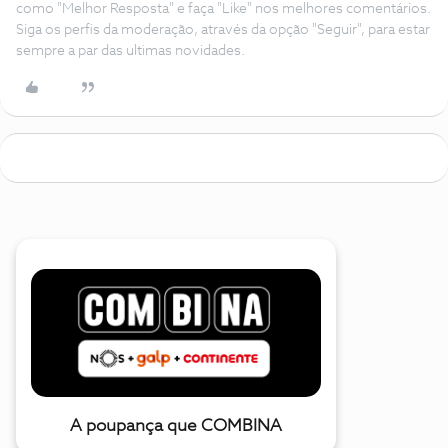
como "Melhor Resposta" e faça "Like" nos melhores comentários.
Siga os perfis da moderação, através da opção "Seguir", para estar
sempre a par das ultimas novidades.
A poupança que COMBINA