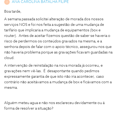
ANA CAROLINA BATALHA FILIPE
A
Boa tarde,
A semana passada solicitei alteração de morada dos nossos
serviços NOS e foi nos feita a sugestão de uma mudança de
tarifário que implicaria a mudança de equipamentos (box e
router). Antes de aceitar fizemos questão de saber se haveria o
risco de perdermos os conteúdos gravados na mesma, e a
senhora depois de falar com o apoio técnico, assegurou nos que
não haveria problema porque as gravações ficavam guardadas na
cloud.
A intervenção de reinstalação na nova morada já ocorreu, e
gravações nem vê-las. É desapontante quando pedimos
expressamente garantia de que isto não iria acontecer, caso
contrário não aceitávamos a mudança de box e ficávamos com a
mesma.
Alguém meteu agua e não nos esclareceu devidamente ou á
forma de resolver a situação?