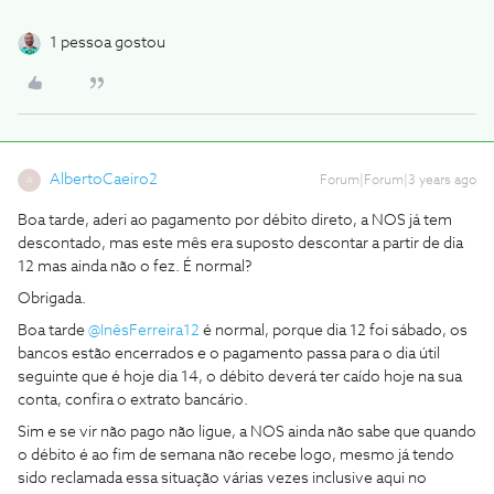
1 pessoa gostou
AlbertoCaeiro2
Forum|Forum|3 years ago
A
Boa tarde, aderi ao pagamento por débito direto, a NOS já tem
descontado, mas este mês era suposto descontar a partir de dia
12 mas ainda não o fez. É normal?
Obrigada.
Boa tarde
@InêsFerreira12
é normal, porque dia 12 foi sábado, os
bancos estão encerrados e o pagamento passa para o dia útil
seguinte que é hoje dia 14, o débito deverá ter caído hoje na sua
conta, confira o extrato bancário.
Sim e se vir não pago não ligue, a NOS ainda não sabe que quando
o débito é ao fim de semana não recebe logo, mesmo já tendo
sido reclamada essa situação várias vezes inclusive aqui no