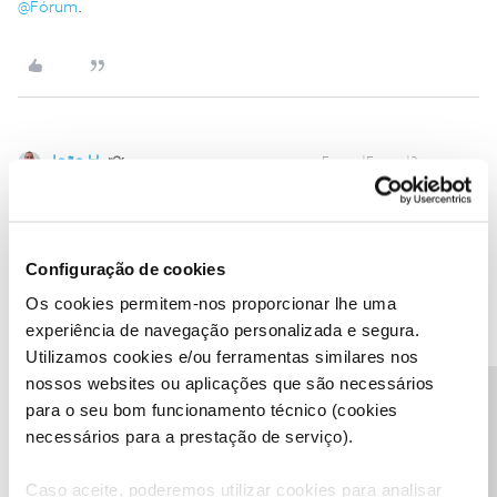
@Fórum
.
João H.
Forum|Forum|3 years ago
Boa noite
@InêsFerreira12
,
Agradecemos a sua mensagem.
Configuração de cookies
A comunidade prestou uma boa ajuda a esclarecer a sua questão.
Confirme-nos, por favor, se existiu boa cobrança junto do seu
Os cookies permitem-nos proporcionar lhe uma
banco durante o dia de hoje.
experiência de navegação personalizada e segura.
Utilizamos cookies e/ou ferramentas similares nos
Obrigado
nossos websites ou aplicações que são necessários
Precisa de ajuda?
para o seu bom funcionamento técnico (cookies
Ajude a comunidade a encontrar informação relevante. Marque
necessários para a prestação de serviço).
como "Melhor Resposta" e faça "Like" nos melhores comentários.
Siga os perfis da moderação, através da opção "Seguir", para estar
Caso aceite, poderemos utilizar cookies para analisar
sempre a par das ultimas novidades.