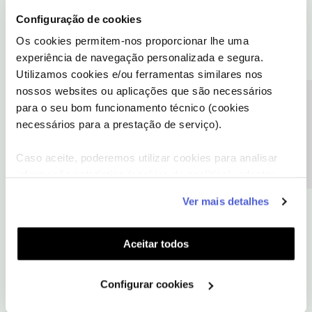
Configuração de cookies
Os cookies permitem-nos proporcionar lhe uma
experiência de navegação personalizada e segura.
Utilizamos cookies e/ou ferramentas similares nos
nossos websites ou aplicações que são necessários
Precisa de ajuda?
para o seu bom funcionamento técnico (cookies
necessários para a prestação de serviço).
Caso aceite, poderemos utilizar cookies para analisar
informação estatística (cookies de analítica), adaptar
este serviço às suas preferências e apresentar-lhe
Ver mais detalhes
funcionalidades (cookies de personalização e
funcionalidade) e adaptar anúncios aos seus interesses
(cookies de publicidade personalizada). Pode gerir a
Aceitar todos
utilização dos cookies clicando em "
Configurar
Cookies
".
Configurar cookies