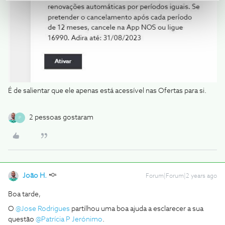
É de salientar que ele apenas está acessível nas Ofertas para si.
2 pessoas gostaram
P
João H.
Forum|Forum|2 years ago
Boa tarde,
O
@Jose Rodrigues
partilhou uma boa ajuda a esclarecer a sua
questão
@Patrícia P Jerónimo
.