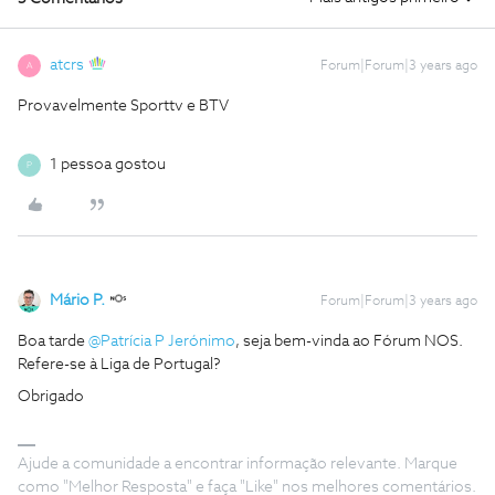
atcrs
Forum|Forum|3 years ago
A
Provavelmente Sporttv e BTV
1 pessoa gostou
P
Mário P.
Forum|Forum|3 years ago
Boa tarde
@Patrícia P Jerónimo
, seja bem-vinda ao Fórum NOS.
Refere-se à Liga de Portugal?
Obrigado
Ajude a comunidade a encontrar informação relevante. Marque
como "Melhor Resposta" e faça "Like" nos melhores comentários.