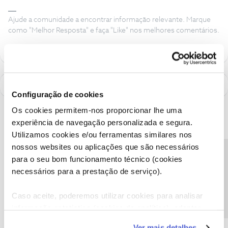
Ajude a comunidade a encontrar informação relevante. Marque
como "Melhor Resposta" e faça "Like" nos melhores comentários.
Configuração de cookies
Os cookies permitem-nos proporcionar lhe uma
experiência de navegação personalizada e segura.
Utilizamos cookies e/ou ferramentas similares nos
nossos websites ou aplicações que são necessários
Precisa de ajuda?
para o seu bom funcionamento técnico (cookies
necessários para a prestação de serviço).
Caso aceite, poderemos utilizar cookies para analisar
informação estatística (cookies de analítica), adaptar
este serviço às suas preferências e apresentar-lhe
A poupança que COMBINA
Ver mais detalhes