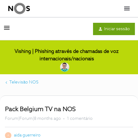
Menu
Iniciar sessão
Vishing | Phishing através de chamadas de voz
internacionais/nacionais
Televisão NOS
Pack Belgium TV na NOS
Forum|Forum|8 months ago
1 comentário
aida guerreiro
A