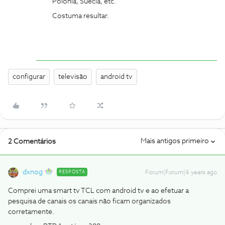
Polónia, Suécia, etc.
Costuma resultar.
configurar
televisão
android tv
Mais antigos primeiro
2 Comentários
dxnog
RESPOSTA
Forum|Forum|4 years ago
Comprei uma smart tv TCL com android tv e ao efetuar a
pesquisa de canais os canais não ficam organizados
corretamente.