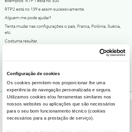
exemplos: RTP 1 está no 300
RTP2 está no 139 e assim sucessivamente.
Alguem me pode ajudar?
Tenta mudar nas configurações o pais, Franca, Polónia, Suécia,
etc.
Costuma resultar.
2 pessoas gostaram
M
Configuração de cookies
Os cookies permitem-nos proporcionar lhe uma
experiência de navegação personalizada e segura.
Utilizamos cookies e/ou ferramentas similares nos
João H.
Forum|Forum|4 years ago
nossos websites ou aplicações que são necessários
Precisa de ajuda?
para o seu bom funcionamento técnico (cookies
Boa tarde,
necessários para a prestação de serviço).
Agradecemos a sua mensagem
@Hugo Vinha
.
O
@dxnog
prestou uma boa ajuda.