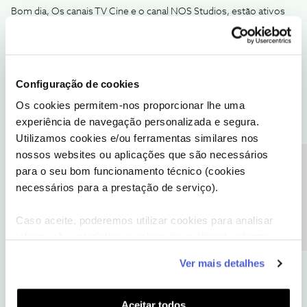
Bom dia, Os canais TV Cine e o canal NOS Studios, estão ativos
na sua box, só não apresentam a opção de voltar ao inicio,
correto ? Desligue a box da corrente, aguarde alguns segundos e
volte a ligar, verifique se já tem essa opção. Caso o problema se
mantenha, deve efetuar a reposição dos parametros originais da
Configuração de cookies
box tal como já foi recomendado do
@Guimas
.
Para fazer essa reposição de parametros deve seguir os passos
Os cookies permitem-nos proporcionar lhe uma
sugeridos abaixo conforme se trate da Box Iris ou UMA.
experiência de navegação personalizada e segura.
Utilizamos cookies e/ou ferramentas similares nos
nossos websites ou aplicações que são necessários
Precisa de ajuda?
para o seu bom funcionamento técnico (cookies
necessários para a prestação de serviço).
Caso aceite, poderemos utilizar cookies para analisar
informação estatística (cookies de analítica), adaptar
este serviço às suas preferências e apresentar-lhe
Ver mais detalhes
funcionalidades (cookies de personalização e
funcionalidade) e adaptar anúncios aos seus interesses
(cookies de publicidade personalizada). Pode gerir a
Aceitar todos