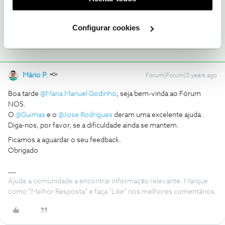
utilização dos cookies clicando em "
Configurar
1 pessoa gostou
Cookies
".
Configurar cookies
Mário P.
Forum|Forum|3 years ago
Boa tarde
@Maria Manuel Godinho
, seja bem-vinda ao Fórum
NOS.
O
@Guimas
e o
@Jose Rodrigues
deram uma excelente ajuda.
Diga-nos, por favor, se a dificuldade ainda se mantem.
Ficamos a aguardar o seu feedback.
Obrigado
Ajude a comunidade a encontrar informação relevante. Marque
como "Melhor Resposta" e faça "Like" nos melhores comentários.