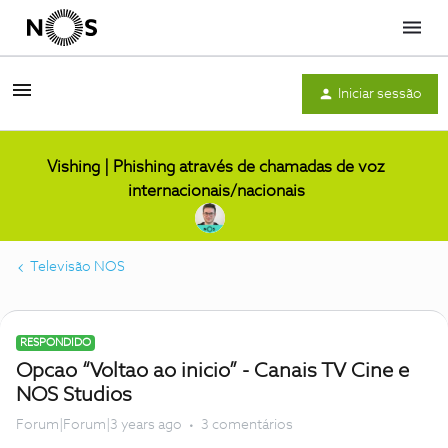
Menu
Iniciar sessão
Vishing | Phishing através de chamadas de voz
internacionais/nacionais
Televisão NOS
RESPONDIDO
Opcao “Voltao ao inicio” - Canais TV Cine e
NOS Studios
Forum|Forum|3 years ago
3 comentários