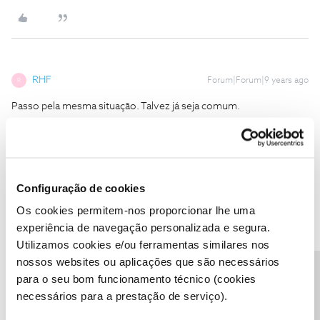
RHF
Forum|Forum|9 years ago
R
Passo pela mesma situação. Talvez já seja comum.
Cumprimentos
Configuração de cookies
Os cookies permitem-nos proporcionar lhe uma
experiência de navegação personalizada e segura.
LUIS ALBERTO DUARTE VERISSIMO
Forum|Forum|9 years ago
L
Utilizamos cookies e/ou ferramentas similares nos
A mim tbem me ofereceram os canais premium pra eu
nossos websites ou aplicações que são necessários
permanecer mais 12 meses fidelizado,mas nao aceitei,quero e
Precisa de ajuda?
para o seu bom funcionamento técnico (cookies
chegar a maio e adeus Nos,ate nunca mais
necessários para a prestação de serviço).
2 pessoas gostaram
L
B