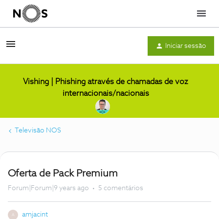
Menu
Iniciar sessão
Vishing | Phishing através de chamadas de voz
internacionais/nacionais
Televisão NOS
Oferta de Pack Premium
Forum|Forum|9 years ago
5 comentários
amjacint
A