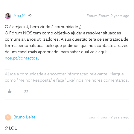
Ana M.
Forum|Forum|9 years ago
Olá amjacint, bem vindo à comunidade ;)
O Fórum NOS tem como objetivo ajudar a resolver situações
comuns a vários utilizadores. A sua questão terá de ser tratada de
forma personalizada, pelo que pedimos que nos contacte através
de um canal mais apropriado, para saber qual veja aqui:
nos.pt/contactos
.
Ajude a comunidade a encontrar informação relevante. Marque
como "Melhor Resposta" e faça "Like" nos melhores comentários.
Bruno Leite
Forum|Forum|9 years ago
B
:? LOL