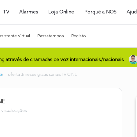
TV
Alarmes
Loja Online
Porquê a NOS
Aju
sistente Virtual
Passatempos
Registo
ing através de chamadas de voz internacionais/nacionais
S
oferta 3meses gratis canaisTV CINE
NE
 visualizações