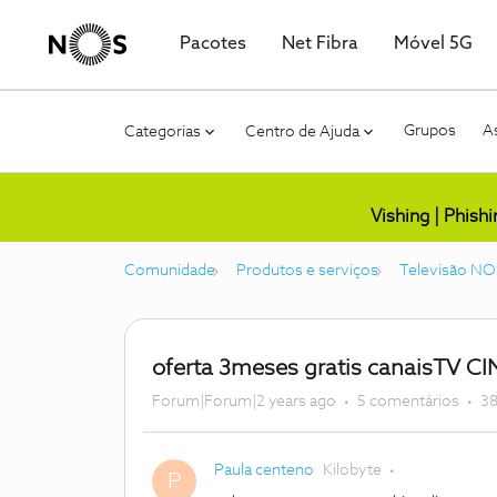
Pacotes
Net Fibra
Móvel 5G
Grupos
As
Categorias
Centro de Ajuda
Vishing | Phish
Comunidade
Produtos e serviços
Televisão NO
oferta 3meses gratis canaisTV CI
Forum|Forum|2 years ago
5 comentários
38
Paula centeno
Kilobyte
P