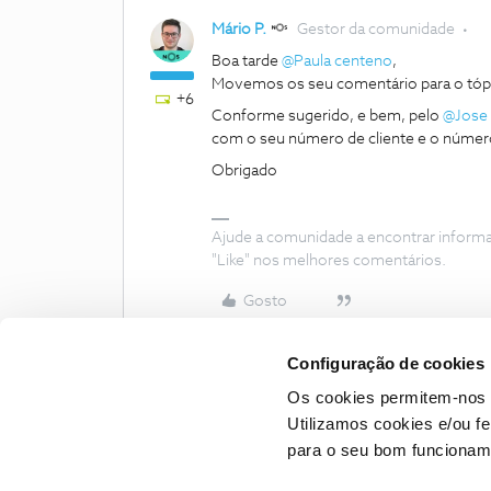
Mário P.
Gestor da comunidade
Boa tarde
@Paula centeno
,
Movemos os seu comentário para o tópic
+6
Conforme sugerido, e bem, pelo
@Jose 
com o seu número de cliente e o número 
Obrigado
Ajude a comunidade a encontrar inform
"Like" nos melhores comentários.
Gosto
Configuração de cookies
Os cookies permitem-nos 
Utilizamos cookies e/ou f
para o seu bom funcioname