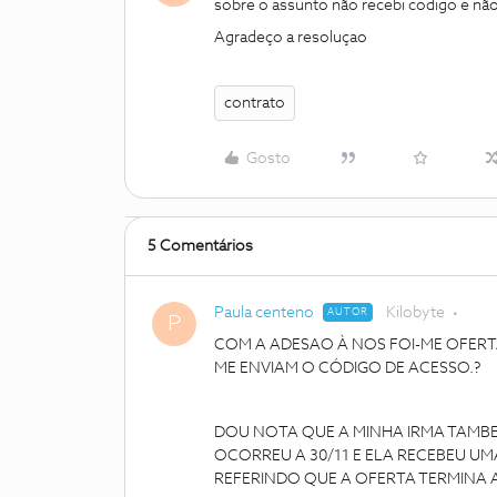
sobre o assunto não recebi codigo e não 
Agradeço a resoluçao
contrato
Gosto
5 Comentários
Paula centeno
Kilobyte
AUTOR
P
COM A ADESAO À NOS FOI-ME OFERT
ME ENVIAM O CÓDIGO DE ACESSO.?
DOU NOTA QUE A MINHA IRMA TAMB
OCORREU A 30/11 E ELA RECEBEU U
REFERINDO QUE A OFERTA TERMINA A 