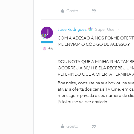
Gosto
Jose Rodrigues
Super User
COM A ADESAO À NOS FOI-ME OFERT
ME ENVIAM O CÓDIGO DE ACESSO.?
+5
DOU NOTA QUE A MINHA IRMA TAMB
OCORREU A 30/11 E ELA RECEBEU U
REFERINDO QUE A OFERTA TERMINA A 
Boa noite, consulte na sua box ou na sua
ativar a oferta dos canais TV Cine, em 
mensagem privada o seu numero de clien
já foi ou se vai ser enviado.
Gosto