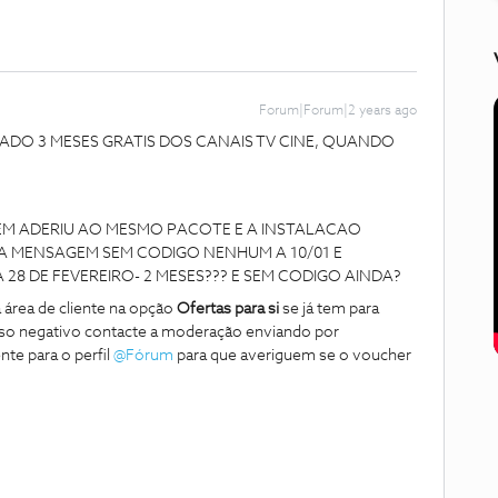
Forum|Forum|2 years ago
ADO 3 MESES GRATIS DOS CANAIS TV CINE, QUANDO
EM ADERIU AO MESMO PACOTE E A INSTALACAO
MA MENSAGEM SEM CODIGO NENHUM A 10/01 E
28 DE FEVEREIRO- 2 MESES??? E SEM CODIGO AINDA?
 área de cliente na opção
Ofertas para si
se já tem para
caso negativo contacte a moderação enviando por
te para o perfil
@Fórum
para que averiguem se o voucher