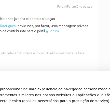
Forum|Forum|2 years ago
o onde já tinha exposto a situação.
Rodrigues
, envie-nos, por favor, uma mensagem privada
de contribuinte para o perfil
@Fórum
.
ação relevante. Marque como "Melhor Resposta" e faça
proporcionar lhe uma experiência de navegação personalizada e
erramentas similares nos nossos websites ou aplicações que sã
nto técnico (cookies necessários para a prestação de serviço)