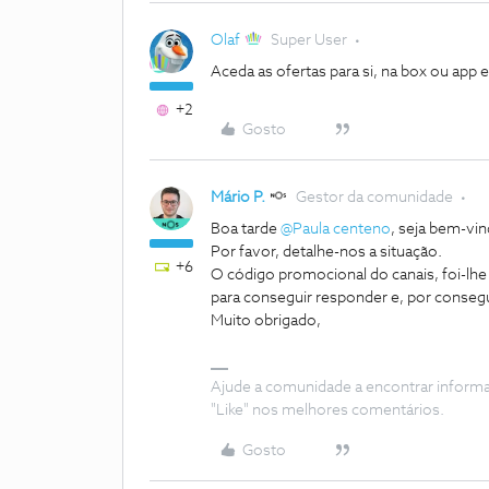
Olaf
Super User
Aceda as ofertas para si, na box ou app e 
+2
Gosto
Mário P.
Gestor da comunidade
Boa tarde
@Paula centeno
, seja bem-v
Por favor, detalhe-nos a situação.
+6
O código promocional do canais, foi-lh
para conseguir responder e, por consegu
Muito obrigado,
Ajude a comunidade a encontrar inform
"Like" nos melhores comentários.
Gosto