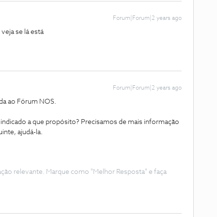
Forum|Forum|2 years ago
veja se lá está
Forum|Forum|2 years ago
inda ao Fórum NOS.
e indicado a que propósito? Precisamos de mais informação
inte, ajudá-la.
ação relevante. Marque como "Melhor Resposta" e faça