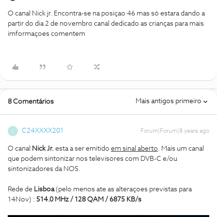
O canal Nick jr. Encontra-se na posiçao 46 mas só estara dando a
partir do dia 2 de novembro canal dedicado as crianças para mais
imformaçoes comentem
Mais antigos primeiro
8 Comentários
C24XXXX201
Forum|Forum|8 years ago
C
O canal
Nick Jr.
esta a ser emitido
em sinal aberto
. Mais um canal
que podem sintonizar nos televisores com DVB-C e/ou
sintonizadores da NOS.
Rede de
Lisboa
(pelo menos ate as alteraçoes previstas para
14Nov) :
514.0 MHz / 128 QAM / 6875 KB/s