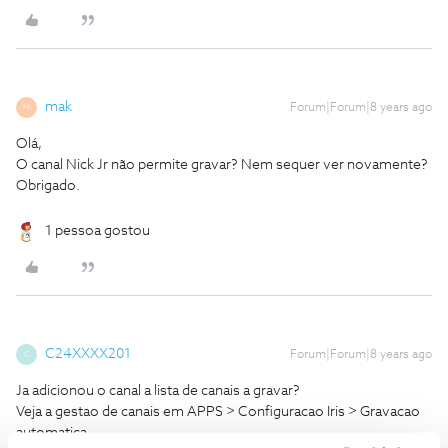
mak
Forum|Forum|8 years ago
M
Olá,
O canal Nick Jr não permite gravar? Nem sequer ver novamente?
Obrigado.
1 pessoa gostou
C24XXXX201
Forum|Forum|8 years ago
C
Ja adicionou o canal a lista de canais a gravar?
Veja a gestao de canais em APPS > Configuracao Iris > Gravacao
automatica.