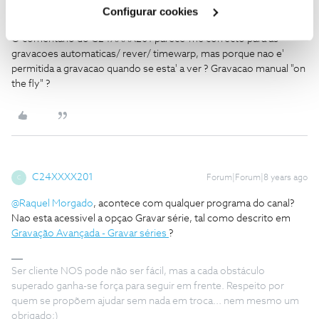
Cookies
".
Configurar cookies
Raquel Morgado
Forum|Forum|8 years ago
O comentario do C24XXXX201 parece-me correcto para as
gravacoes automaticas/ rever/ timewarp, mas porque nao e'
permitida a gravacao quando se esta' a ver ? Gravacao manual "on
the fly" ?
C24XXXX201
Forum|Forum|8 years ago
C
@Raquel Morgado
, acontece com qualquer programa do canal?
Nao esta acessivel a opçao Gravar série, tal como descrito em
Gravação Avançada - Gravar séries
?
Ser cliente NOS pode não ser fácil, mas a cada obstáculo
superado ganha-se força para seguir em frente. Respeito por
quem se propõem ajudar sem nada em troca... nem mesmo um
obrigado;)