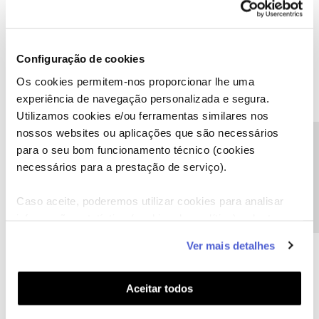
Ser cliente NOS pode não ser fácil, mas a cada obstáculo
superado ganha-se força para seguir em frente. Respeito por
quem se propõem ajudar sem nada em troca... nem mesmo um
Configuração de cookies
obrigado;)
Os cookies permitem-nos proporcionar lhe uma
experiência de navegação personalizada e segura.
2 pessoas gostaram
Utilizamos cookies e/ou ferramentas similares nos
nossos websites ou aplicações que são necessários
Precisa de ajuda?
para o seu bom funcionamento técnico (cookies
necessários para a prestação de serviço).
mak
Forum|Forum|8 years ago
M
Caso aceite, poderemos utilizar cookies para analisar
C24, obrigado pela dica, já alterei.
informação estatística (cookies de analítica), adaptar
este serviço às suas preferências e apresentar-lhe
1 pessoa gostou
Ver mais detalhes
C
funcionalidades (cookies de personalização e
funcionalidade) e adaptar anúncios aos seus interesses
(cookies de publicidade personalizada). Pode gerir a
Aceitar todos
utilização dos cookies clicando em "
Configurar