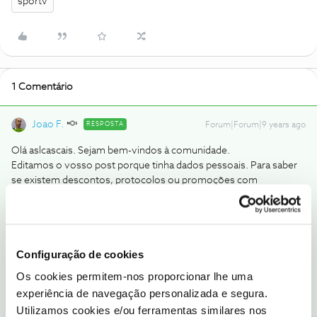
sportv
1 Comentário
Joao F.
RESPOSTA
Forum|Forum|9 years ago
Olá aslcascais. Sejam bem-vindos à comunidade.
Editamos o vosso post porque tinha dados pessoais. Para saber
se existem descontos, protocolos ou promoções com
vantagens nos serviços, pedimos que fale connosco através de
outros meios. Para saber qual o melhor, clique
aqui.
.
Ajude a comunidade a encontrar informação relevante. Marque
Configuração de cookies
como "Melhor Resposta" e faça "Like" nos melhores comentários.
Os cookies permitem-nos proporcionar lhe uma
1 pessoa gostou
A
experiência de navegação personalizada e segura.
Utilizamos cookies e/ou ferramentas similares nos