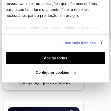
nossos websites ou aplicações que são necessários
Precisa de ajuda?
para o seu bom funcionamento técnico (cookies
necessários para a prestação de serviço).
Caso aceite, poderemos utilizar cookies para analisar
informação estatística (cookies de analítica), adaptar
este serviço às suas preferências e apresentar-lhe
Ver mais detalhes
funcionalidades (cookies de personalização e
funcionalidade) e adaptar anúncios aos seus interesses
(cookies de publicidade personalizada). Pode gerir a
Aceitar todos
utilização dos cookies clicando em "
Configurar
Cookies
".
Configurar cookies
A poupança que COMBINA