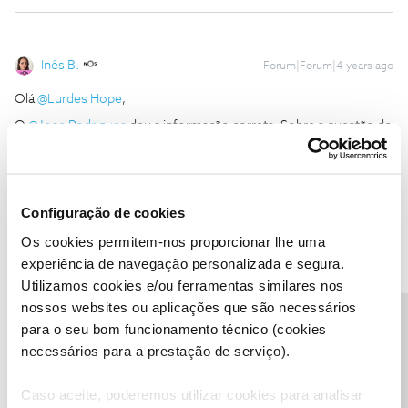
Inês B.
Forum|Forum|4 years ago
Olá
@Lurdes Hope
,
O
@Jose Rodrigues
deu a informação correta. Sobre a questão do
elenco dos programas, a situação está identificada. Contamos
que fique resolvida o mais rápido possível.
Sobre o comando, a troca é feita numa loja NOS.
Configuração de cookies
Para podermos encontrar a melhor solução, envie-nos, por favor,
uma mensagem privada com o seu número de cliente para o
Os cookies permitem-nos proporcionar lhe uma
perfil
@Fórum
.
experiência de navegação personalizada e segura.
Obrigada
Utilizamos cookies e/ou ferramentas similares nos
nossos websites ou aplicações que são necessários
Precisa de ajuda?
para o seu bom funcionamento técnico (cookies
Ajude a comunidade a encontrar informação relevante. Marque
necessários para a prestação de serviço).
como "Melhor Resposta" e faça "Like" nos melhores comentários.
Caso aceite, poderemos utilizar cookies para analisar