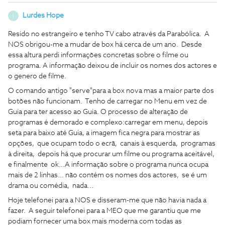
Lurdes Hope
L
Resido no estrangeiro e tenho TV cabo através da Parabólica. A
NOS obrigou-me a mudar de box há cerca de um ano. Desde
essa altura perdi informações concretas sobre o filme ou
programa. A informação deixou de incluir os nomes dos actores e
o genero de filme.
O comando antigo "serve"para a box nova mas a maior parte dos
botões não funcionam. Tenho de carregar no Menu em vez de
Guia para ter acesso ao Guia. O processo de alteração de
programas é demorado e complexo:carregar em menu, depois
seta para baixo até Guia, a imagem fica negra para mostrar as
opções, que ocupam todo o ecrã, canais à esquerda, programas
à direita, depois há que procurar um filme ou programa aceitável,
e finalmente ok...A informação sobre o programa nunca ocupa
mais de 2 linhas... não contém os nomes dos actores, se é um
drama ou comédia, nada...
Hoje telefonei para a NOS e disseram-me que não havia nada a
fazer. A seguir telefonei para a MEO que me garantiu que me
podiam fornecer uma box mais moderna com todas as