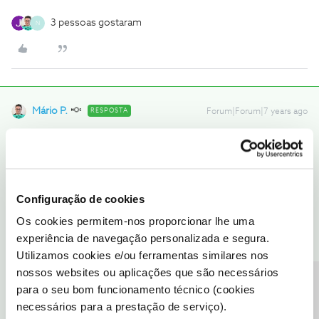
3 pessoas gostaram
N
Mário P.
RESPOSTA
Forum|Forum|7 years ago
Bem-vindo ao Fórum NOS
@snowball
, ☺️
Perante esta questão, é preciso uma análise personalizada aos
serviços subscritos. Assim, para o podermos ajudar, sugerimos
que nos contacte, por favor, pois é a melhor maneira para que a
Configuração de cookies
sua questão seja respondida.
Os cookies permitem-nos proporcionar lhe uma
experiência de navegação personalizada e segura.
Saiba como fazê-lo
aqui
.
Utilizamos cookies e/ou ferramentas similares nos
nossos websites ou aplicações que são necessários
Lamentamos não o conseguir ajudar por este meio. 😓
Precisa de ajuda?
para o seu bom funcionamento técnico (cookies
necessários para a prestação de serviço).
Ajude a comunidade a encontrar informação relevante. Marque